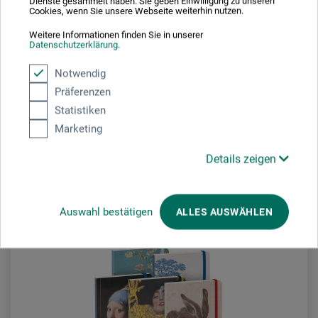
Dienste gesammelt haben. Sie geben Einwilligung zu unseren
Cookies, wenn Sie unsere Webseite weiterhin nutzen.
Hahnemühle
Weitere Informationen finden Sie in unserer
Datenschutzerklärung
.
Watercolour Book Deckle Edge
Notwendig
Präferenzen
22,25
*
ab
EUR
Statistiken
Marketing
Details zeigen
zzgl. Versandkosten
Auswahl bestätigen
ALLES AUSWÄHLEN