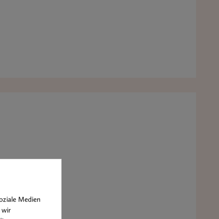
oziale Medien
 wir