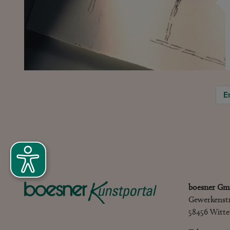
E
boesner Gm
Gewerkenst
58456 Witt