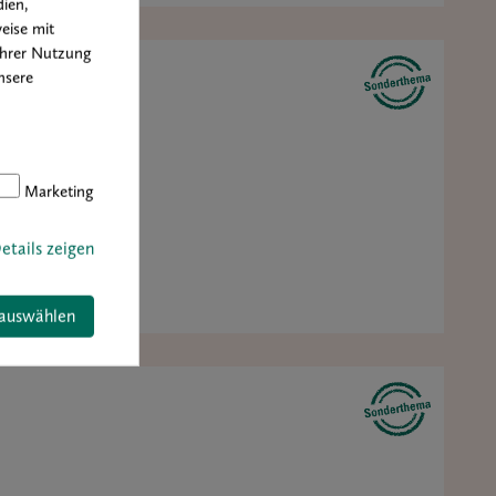
ien,
eise mit
Ihrer Nutzung
nsere
Marketing
etails zeigen
 auswählen