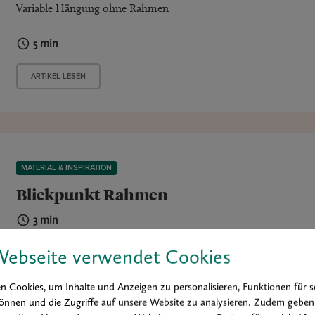
Variable Hängung ohne Rahmen
5 min
ARTIKEL LESEN
MATERIAL & INSPIRATION
Blickpunkt Rahmen
3 min
Webseite verwendet Cookies
ARTIKEL LESEN
 Cookies, um Inhalte und Anzeigen zu personalisieren, Funktionen für s
önnen und die Zugriffe auf unsere Website zu analysieren. Zudem geben