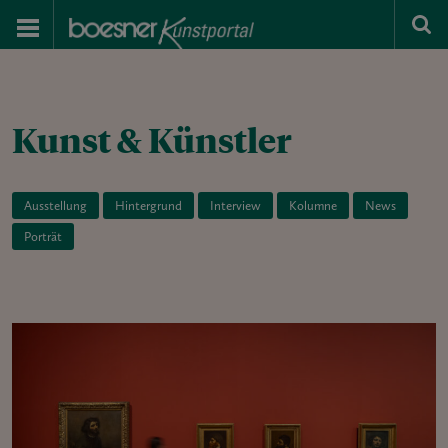
Kunst & Künstler
Ausstellung
Hintergrund
Interview
Kolumne
News
Porträt