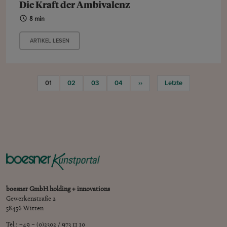
Die Kraft der Ambivalenz
8 min
ARTIKEL LESEN
01
02
03
04
››
Letzte
boesner GmbH holding + innovations
Gewerkenstraße 2
58456 Witten
Tel.: +49 – (0)2302 / 973 11 10