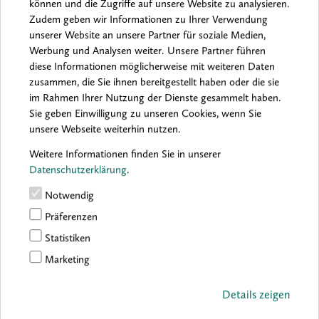
können und die Zugriffe auf unsere Website zu analysieren.
Vielseitig zu nutzen, gut verarbeitet und in vielen Formaten
Zudem geben wir Informationen zu Ihrer Verwendung
vorrätig: Gesso-Malplatten sind also wirkliche Allrounder.
unserer Website an unsere Partner für soziale Medien,
Werbung und Analysen weiter. Unsere Partner führen
diese Informationen möglicherweise mit weiteren Daten
zusammen, die Sie ihnen bereitgestellt haben oder die sie
0 Kommentare
im Rahmen Ihrer Nutzung der Dienste gesammelt haben.
Sie geben Einwilligung zu unseren Cookies, wenn Sie
unsere Webseite weiterhin nutzen.
KOMMENTARE EINBLENDEN
Weitere Informationen finden Sie in unserer
Datenschutzerklärung
.
Notwendig
Präferenzen
Statistiken
Marketing
Produkt­
Details zeigen
empfehlungen