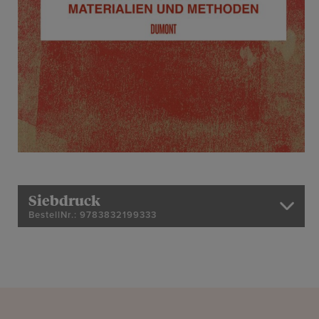
Siebdruck
BestellNr.: 9783832199333