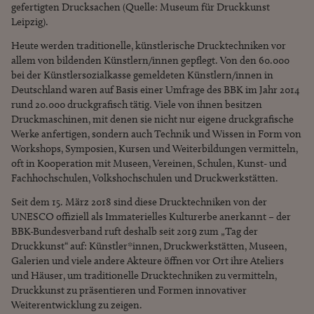
gefertigten Drucksachen (Quelle: Museum für Druckkunst
Leipzig).
Heute werden traditionelle, künstlerische Drucktechniken vor
allem von bildenden Künstlern/innen gepflegt. Von den 60.000
bei der Künstlersozialkasse gemeldeten Künstlern/innen in
Deutschland waren auf Basis einer Umfrage des BBK im Jahr 2014
rund 20.000 druckgrafisch tätig. Viele von ihnen besitzen
Druckmaschinen, mit denen sie nicht nur eigene druckgrafische
Werke anfertigen, sondern auch Technik und Wissen in Form von
Workshops, Symposien, Kursen und Weiterbildungen vermitteln,
oft in Kooperation mit Museen, Vereinen, Schulen, Kunst- und
Fachhochschulen, Volkshochschulen und Druckwerkstätten.
Seit dem 15. März 2018 sind diese Drucktechniken von der
UNESCO offiziell als Immaterielles Kulturerbe anerkannt – der
BBK-Bundesverband ruft deshalb seit 2019 zum „Tag der
Druckkunst“ auf: Künstler*innen, Druckwerkstätten, Museen,
Galerien und viele andere Akteure öffnen vor Ort ihre Ateliers
und Häuser, um traditionelle Drucktechniken zu vermitteln,
Druckkunst zu präsentieren und Formen innovativer
Weiterentwicklung zu zeigen.