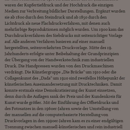
waren der Kupfertiefdruck und der Hochdruck die einzigen
Medien zur Verbreitung bildlicher Darstellungen. Ergänzt wurden
sie ab 1800 durch den Steindruck und ab 1850 durch den
Lichtdruck als neue Flachdruckverfahren, mit denen auch
mehrfarbige Reproduktionen möglich wurden. Um 1900 kam das
Durchdruckverfahren des Siebdrucks mit seitenrichtiger Vorlage
auf. Alle anderen Verfahren basieren auf einer manuell
hergestellten, seitenverkehrten Druckvorlage. Mitte des 19.
Jahrhunderts erfolgte unter Beibehaltung der Grundprinzipien
der Übergang von der Handwerkstechnik zum industriellen
Druck. Die Handpressen wurden von den Druckmaschinen
verdrängt. Die Künstlergruppe „Die Brücke“ um 1910 oder die
Collagenkunst des „Dada“ um 1920 sind zweifellos Höhepunkt der
künstlerischen Auseinandersetzung mit Drucktechniken. Damit
konnte erstmals eine Demokratisierung der Kunst einsetzen,
denn durch die Auflagen sank der Preis und der Kundenkreis für
Kunst wurde größer. Mit der Einführung des Offsetdrucks und
des Fotosatzes in den 1960er-Jahren sowie der Umstellung von
der manuellen auf die computerbasierte Herstellung von
Druckvorlagen in den 1990er-Jahren kam es zu einer endgültigen
Trennung zwischen manuell-künstlerischen und rein industriell