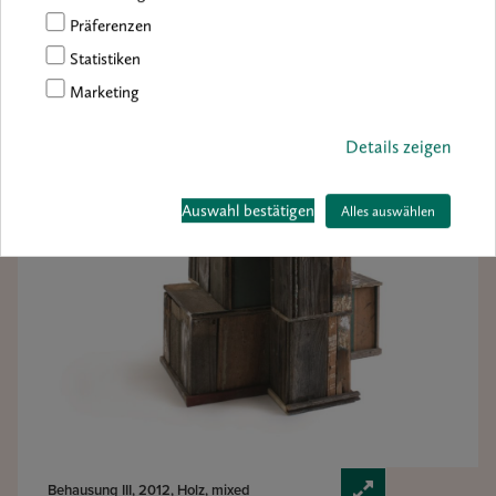
Siedlungen, die an Filme wie „Mad Max“ oder „Waterworld“
Präferenzen
erinnern – Welten nach dem Kollaps unserer Gesellschaften, wie
wir sie heute kennen. Medien, die Werbung, Filme oder Spiele
Statistiken
vermitteln uns Bilder dieser Orte, sodass uns ein Gefühl der
Marketing
Vertrautheit beschleicht.
Details zeigen
Auswahl bestätigen
Alles auswählen
Behausung III, 2012, Holz, mixed