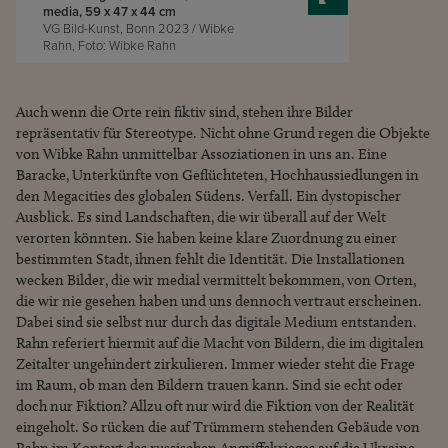
media, 59 x 47 x 44 cm
VG Bild-Kunst, Bonn 2023 / Wibke
Rahn, Foto: Wibke Rahn
Auch wenn die Orte rein fiktiv sind, stehen ihre Bilder
repräsentativ für Stereotype. Nicht ohne Grund regen die Objekte
von Wibke Rahn unmittelbar Assoziationen in uns an. Eine
Baracke, Unterkünfte von Geflüchteten, Hochhaussiedlungen in
den Megacities des globalen Südens. Verfall. Ein dystopischer
Ausblick. Es sind Landschaften, die wir überall auf der Welt
verorten könnten. Sie haben keine klare Zuordnung zu einer
bestimmten Stadt, ihnen fehlt die Identität. Die Installationen
wecken Bilder, die wir medial vermittelt bekommen, von Orten,
die wir nie gesehen haben und uns dennoch vertraut erscheinen.
Dabei sind sie selbst nur durch das digitale Medium entstanden.
Rahn referiert hiermit auf die Macht von Bildern, die im digitalen
Zeitalter ungehindert zirkulieren. Immer wieder steht die Frage
im Raum, ob man den Bildern trauen kann. Sind sie echt oder
doch nur Fiktion? Allzu oft nur wird die Fiktion von der Realität
eingeholt. So rücken die auf Trümmern stehenden Gebäude von
Rahn im Kontext des russischen Angriffskrieges auf die Ukraine