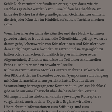
Schließlich vermittelt er fundierte Anregungen dazu, wie ein
Nachlass gestaltet werden kann. Eine hilfreiche Checkliste am
Ende des Buches fasst die grundlegenden Gedanken zusammen,
die sich jeder Künstler im Hinblick auf seinen Nachlass machen
sollte.
Wenn hier in erster Linie die Künstler und ihre Nach – kommen
gefordert sind, so ist doch auch die Öffentlichkeit gefragt, wenn es
darum geht, Lebenswerke von Künstlerinnen und Künstlern vor
dem endgültigen Verschwinden zu retten und sie zugänglich zu
halten oder zu machen. Schließlich liegt es im Interesse der
Allgemeinheit, „Künstlernachlässe als Teil unseres kulturellen
Erbes zu schützen und zu bewahren“, stellte
Kulturstaatsministerin Monika Grütters in ihrer Dankesrede an
den BBK fest, der im Dezember 2015 ein Symposium zum Umgang
mit Künstlernachlässen ausgerichtet hatte. Das aus dieser
Veranstaltung hervorgegangene Kompendium „Anlass: Nachlass“
gibt nicht nur eine Übersicht über die bestehenden Vereine,
Stiftungen und Institutionen und ihre jeweiligen Konzepte, es
vergleicht sie auch in einer Expertise. Ergänzt wird diese
Übersicht mit Informationen zum Stiftungs- und zum
Urheberrecht, zur Erbschafts- und zur Schenkungssteuer, zum