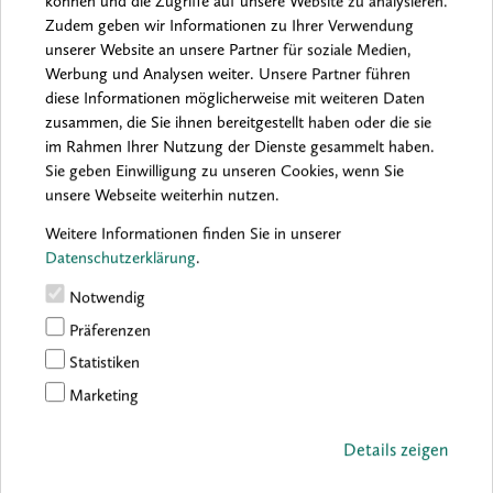
können und die Zugriffe auf unsere Website zu analysieren.
wieder existenziell bedeutende Werke, die zeitweise gesehen und
Zudem geben wir Informationen zu Ihrer Verwendung
manchmal wieder vergessen werden. Das Archiv für
unserer Website an unsere Partner für soziale Medien,
Künstlernachlässe der Stiftung Kunstfonds bewahrt diese
Werbung und Analysen weiter. Unsere Partner führen
künstlerischen Lebenswerke, wesentliche Positionen der
diese Informationen möglicherweise mit weiteren Daten
Gegenwartskunst, und erhält wichtige Zeugnisse unseres
zusammen, die Sie ihnen bereitgestellt haben oder die sie
kulturellen Erbes“, erläuterte Bogomir Ecker, Vorstand der
im Rahmen Ihrer Nutzung der Dienste gesammelt haben.
Stiftung Kunstfonds, anlässlich der Eröffnung des Künstler-
Sie geben Einwilligung zu unseren Cookies, wenn Sie
Nachlass-Archivs dessen Ziele (www.kunstfonds.de). Allerdings
unsere Webseite weiterhin nutzen.
sind die Depotflächen des Pulheimer Archivs wie überall in
Deutschland endlich. Derzeit bewahrt es lediglich 34 Nachlässe.
Weitere Informationen finden Sie in unserer
Datenschutzerklärung
.
Auch diese Institutionen und Vereine können also nicht
auffangen, was Museen und öffentliche Sammlungen nicht mehr
Notwendig
zu leisten imstande sind, weil sie mit Schenkungen und
Präferenzen
Nachlässen längst an ihre personellen, räumlichen und
finanziellen Grenzen stoßen. Nachzulesen ist das in dem
Statistiken
Tagungsband „Was bleibt – Konzepte für den Umgang mit
Marketing
Künstlernachlässen“, der vom Künstlerbund Baden-Württemberg
heraus gegeben wird. Die Beiträge von Kunsthistorikern wie
Details zeigen
Wolfgang Ullrich, Museumsdirektoren wie Pia Müller-Tamm und
Uwe Degreif, aber auch von Künstlern und Juristen werden durch