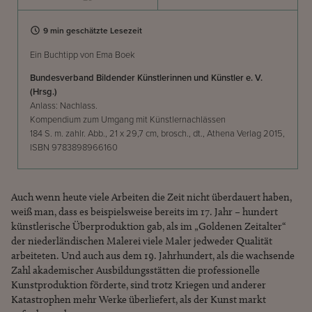
9 min geschätzte Lesezeit
Ein Buchtipp von Ema Boek
Bundesverband Bildender Künstlerinnen und Künstler e. V.
(Hrsg.)
Anlass: Nachlass.
Kompendium zum Umgang mit Künstlernachlässen
184 S. m. zahlr. Abb., 21 x 29,7 cm, brosch., dt., Athena Verlag 2015,
ISBN 9783898966160
Auch wenn heute viele Arbeiten die Zeit nicht überdauert haben,
weiß man, dass es beispielsweise bereits im 17. Jahr – hundert
künstlerische Überproduktion gab, als im „Goldenen Zeitalter“
der niederländischen Malerei viele Maler jedweder Qualität
arbeiteten. Und auch aus dem 19. Jahrhundert, als die wachsende
Zahl akademischer Ausbildungsstätten die professionelle
Kunstproduktion förderte, sind trotz Kriegen und anderer
Katastrophen mehr Werke überliefert, als der Kunst markt