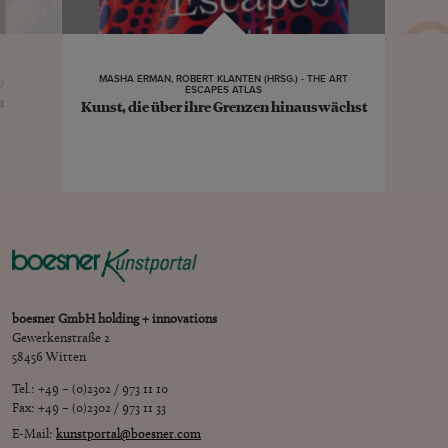
MASHA ERMAN, ROBERT KLANTEN (HRSG.) - THE ART
7
ESCAPES ATLAS
n
Kunst, die über ihre Grenzen hinauswächst
boesner GmbH holding + innovations
Gewerkenstraße 2
58456 Witten
Tel.: +49 – (0)2302 / 973 11 10
Fax: +49 – (0)2302 / 973 11 33
E-Mail:
kunstportal@boesner.com