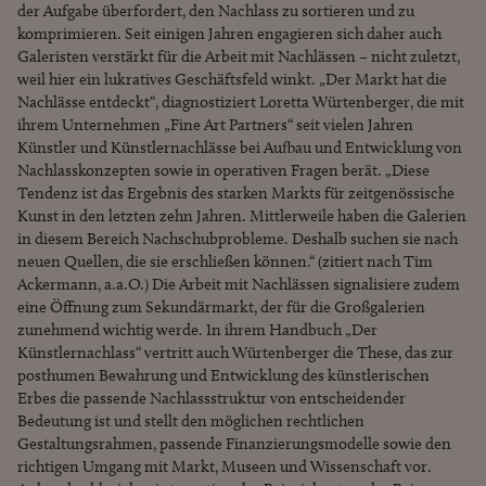
der Aufgabe überfordert, den Nachlass zu sortieren und zu
komprimieren. Seit einigen Jahren engagieren sich daher auch
Galeristen verstärkt für die Arbeit mit Nachlässen – nicht zuletzt,
weil hier ein lukratives Geschäftsfeld winkt. „Der Markt hat die
Nachlässe entdeckt“, diagnostiziert Loretta Würtenberger, die mit
ihrem Unternehmen „Fine Art Partners“ seit vielen Jahren
Künstler und Künstlernachlässe bei Aufbau und Entwicklung von
Nachlasskonzepten sowie in operativen Fragen berät. „Diese
Tendenz ist das Ergebnis des starken Markts für zeitgenössische
Kunst in den letzten zehn Jahren. Mittlerweile haben die Galerien
in diesem Bereich Nachschubprobleme. Deshalb suchen sie nach
neuen Quellen, die sie erschließen können.“ (zitiert nach Tim
Ackermann, a.a.O.) Die Arbeit mit Nachlässen signalisiere zudem
eine Öffnung zum Sekundärmarkt, der für die Großgalerien
zunehmend wichtig werde. In ihrem Handbuch „Der
Künstlernachlass“ vertritt auch Würtenberger die These, das zur
posthumen Bewahrung und Entwicklung des künstlerischen
Erbes die passende Nachlassstruktur von entscheidender
Bedeutung ist und stellt den möglichen rechtlichen
Gestaltungsrahmen, passende Finanzierungsmodelle sowie den
richtigen Umgang mit Markt, Museen und Wissenschaft vor.