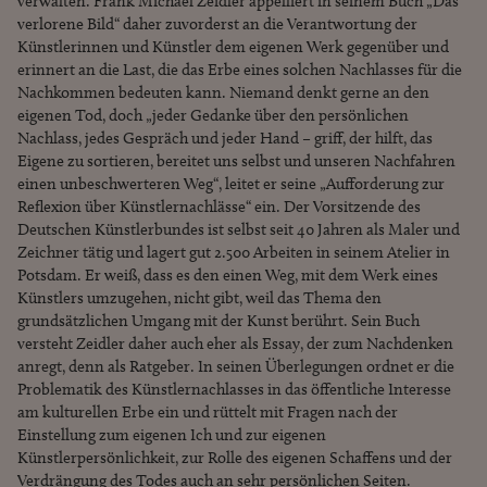
verwalten. Frank Michael Zeidler appelliert in seinem Buch „Das
verlorene Bild“ daher zuvorderst an die Verantwortung der
Künstlerinnen und Künstler dem eigenen Werk gegenüber und
erinnert an die Last, die das Erbe eines solchen Nachlasses für die
Nachkommen bedeuten kann. Niemand denkt gerne an den
eigenen Tod, doch „jeder Gedanke über den persönlichen
Nachlass, jedes Gespräch und jeder Hand – griff, der hilft, das
Eigene zu sortieren, bereitet uns selbst und unseren Nachfahren
einen unbeschwerteren Weg“, leitet er seine „Aufforderung zur
Reflexion über Künstlernachlässe“ ein. Der Vorsitzende des
Deutschen Künstlerbundes ist selbst seit 40 Jahren als Maler und
Zeichner tätig und lagert gut 2.500 Arbeiten in seinem Atelier in
Potsdam. Er weiß, dass es den einen Weg, mit dem Werk eines
Künstlers umzugehen, nicht gibt, weil das Thema den
grundsätzlichen Umgang mit der Kunst berührt. Sein Buch
versteht Zeidler daher auch eher als Essay, der zum Nachdenken
anregt, denn als Ratgeber. In seinen Überlegungen ordnet er die
Problematik des Künstlernachlasses in das öffentliche Interesse
am kulturellen Erbe ein und rüttelt mit Fragen nach der
Einstellung zum eigenen Ich und zur eigenen
Künstlerpersönlichkeit, zur Rolle des eigenen Schaffens und der
Verdrängung des Todes auch an sehr persönlichen Seiten.