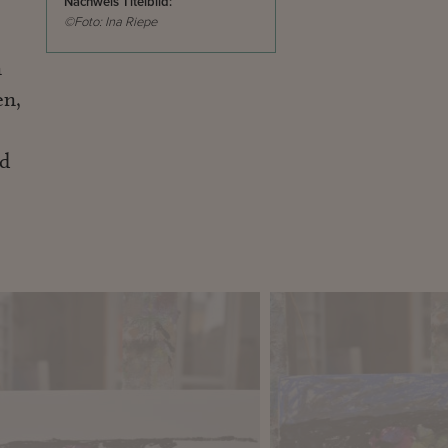
Nachweis Titelbild:
©Foto: Ina Riepe
n
en,
nd