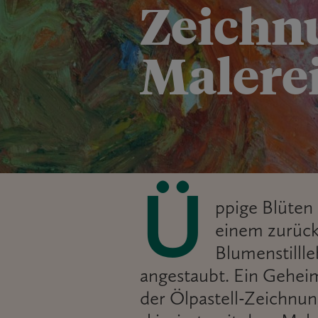
Zeichn
Malere
Ü
ppige Blüten 
einem zurück
Blumenstilll
angestaubt. Ein Geheim
der Ölpastell-Zeichnun