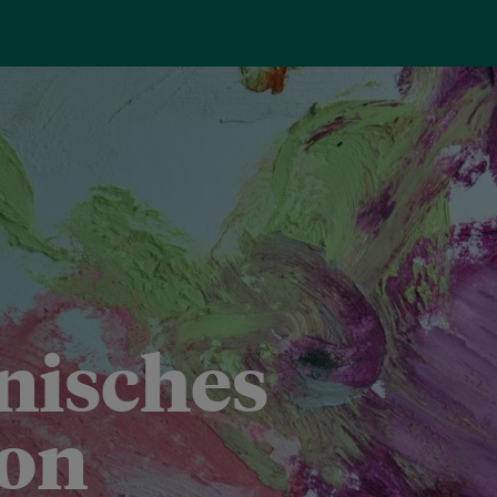
isches
von