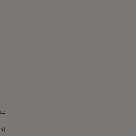
ur
Öl