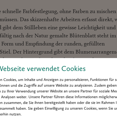
e schnelle Farbfestlegung, ohne Farben zu mischen
müssen. Das skizzenhafte Arbeiten erfasst direkt, 
d gibt dem Stillleben eine gewisse Leichtigkeit und
fältig nach der Natur gemalte Blütenblatt steht im
e Form und Empfindung der runden, gefüllten
Stiel. Der Hintergrund gibt dem Blumenarrangem
ndere an den weißen Blütenköpfen zu erkennen ist
Webseite verwendet Cookies
ung herausgearbeitet werden.
 Cookies, um Inhalte und Anzeigen zu personalisieren, Funktionen für s
die Striche des Ölpastells mit dem Pinsel, ein wen
önnen und die Zugriffe auf unsere Website zu analysieren. Zudem geben
einöl partienweise vermalt – und der zeichnerisc
 zu Ihrer Verwendung unserer Website an unsere Partner für soziale Med
Analysen weiter. Unsere Partner führen diese Informationen möglicherw
 Die Ölfarbe schafft schließlich eine farbliche
n zusammen, die Sie ihnen bereitgestellt haben oder die sie im Rahmen 
wischenräume und akzentuiert. Sie setzt dort ein
esammelt haben. Sie geben Einwilligung zu unseren Cookies, wenn Sie u
erreicht sind, und gibt dem Sujet Volumen und
erhin nutzen.