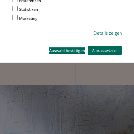
Präferenzen
Der zweite Farbauftrag ist nicht zwingend notwendig, sorgt
Statistiken
aber für interessante Effekte, wenn beispielsweise ein farbiger
Erstauftrag gewählt wurde, der dann in einer kontrastierenden
Marketing
Farbe überzogen und im Anschluss mit Krakeliermedium
bearbeitet wird. Auch mit Stahlwolle erzielt man durch das
Details zeigen
teilweise Abtragen der noch feuchten Farbe eine ausdrucksvolle
Oberflächenoptik.
Auswahl bestätigen
Alles auswählen