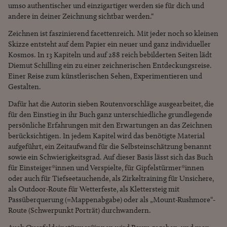
umso authentischer und einzigartiger werden sie für dich und
andere in deiner Zeichnung sichtbar werden.“
Zeichnen ist faszinierend facettenreich. Mit jeder noch so kleinen
Skizze entsteht auf dem Papier ein neuer und ganz individueller
Kosmos. In 13 Kapiteln und auf 288 reich bebilderten Seiten lädt
Diemut Schilling ein zu einer zeichnerischen Entdeckungsreise.
Einer Reise zum künstlerischen Sehen, Experimentieren und
Gestalten.
Dafür hat die Autorin sieben Routenvorschläge ausgearbeitet, die
für den Einstieg in ihr Buch ganz unterschiedliche grundlegende
persönliche Erfahrungen mit den Erwartungen an das Zeichnen
berücksichtigen. In jedem Kapitel wird das benötigte Material
aufgeführt, ein Zeitaufwand für die Selbsteinschätzung benannt
sowie ein Schwierigkeitsgrad. Auf dieser Basis lässt sich das Buch
für Einsteiger*innen und Verspielte, für Gipfelstürmer*innen
oder auch für Tiefseetauchende, als Zirkeltraining für Unsichere,
als Outdoor-Route für Wetterfeste, als Klettersteig mit
Passüberquerung (=Mappenabgabe) oder als „Mount-Rushmore“-
Route (Schwerpunkt Porträt) durchwandern.