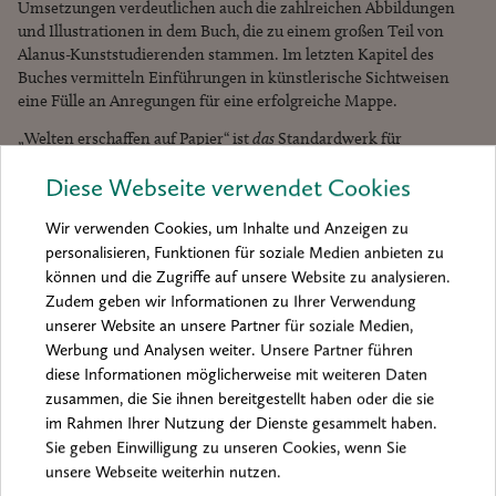
Umsetzungen verdeutlichen auch die zahlreichen Abbildungen
und Illustrationen in dem Buch, die zu einem großen Teil von
Alanus-Kunststudierenden stammen. Im letzten Kapitel des
Buches vermitteln Einführungen in künstlerische Sichtweisen
eine Fülle an Anregungen für eine erfolgreiche Mappe.
„Welten erschaffen auf Papier“ ist
das
Standardwerk für
Neugierige, Fortgeschrittene und für alle, die ihr gestalterisches
Diese Webseite verwendet Cookies
Wissen und Können auf ein neues Level bringen wollen. Es ist ein
inspirierender Wegbegleiter hinein ins eigene künstlerische
Wir verwenden Cookies, um Inhalte und Anzeigen zu
Arbeiten und für den kreativen Kunstunterricht an Schulen,
personalisieren, Funktionen für soziale Medien anbieten zu
Hochschulen und Akademien. Diemut Schillings Buch nimmt das
können und die Zugriffe auf unsere Website zu analysieren.
Zeichnen als künstlerische Technik in all seinen Facetten ernst.
Es vermittelt kompetent die technischen Grundlagen und zeigt in
Zudem geben wir Informationen zu Ihrer Verwendung
den Umsetzungsbeispielen fantasievolle Lösungen, die das
unserer Website an unsere Partner für soziale Medien,
individuelle kreative Potenzial wecken – ein großes
Werbung und Analysen weiter. Unsere Partner führen
(Lern-)Vergnügen!
diese Informationen möglicherweise mit weiteren Daten
zusammen, die Sie ihnen bereitgestellt haben oder die sie
im Rahmen Ihrer Nutzung der Dienste gesammelt haben.
Das Buch füllt übrigens eine Lücke auf
Sie geben Einwilligung zu unseren Cookies, wenn Sie
unsere Webseite weiterhin nutzen.
dem Buchmarkt: Es eignet sich