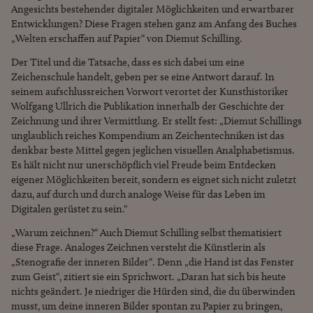
Angesichts bestehender digitaler Möglichkeiten und erwartbarer
Entwicklungen? Diese Fragen stehen ganz am Anfang des Buches
„Welten erschaffen auf Papier“ von Diemut Schilling.
Der Titel und die Tatsache, dass es sich dabei um eine
Zeichenschule handelt, geben per se eine Antwort darauf. In
seinem aufschlussreichen Vorwort verortet der Kunsthistoriker
Wolfgang Ullrich die Publikation innerhalb der Geschichte der
Zeichnung und ihrer Vermittlung. Er stellt fest: „Diemut Schillings
unglaublich reiches Kompendium an Zeichentechniken ist das
denkbar beste Mittel gegen jeglichen visuellen Analphabetismus.
Es hält nicht nur unerschöpflich viel Freude beim Entdecken
eigener Möglichkeiten bereit, sondern es eignet sich nicht zuletzt
dazu, auf durch und durch analoge Weise für das Leben im
Digitalen gerüstet zu sein.“
„Warum zeichnen?“ Auch Diemut Schilling selbst thematisiert
diese Frage. Analoges Zeichnen versteht die Künstlerin als
„Stenografie der inneren Bilder“. Denn „die Hand ist das Fenster
zum Geist“, zitiert sie ein Sprichwort. „Daran hat sich bis heute
nichts geändert. Je niedriger die Hürden sind, die du überwinden
musst, um deine inneren Bilder spontan zu Papier zu bringen,