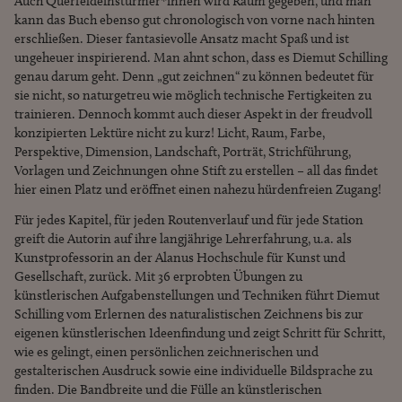
Auch Querfeldeinstürmer*innen wird Raum gegeben, und man
kann das Buch ebenso gut chronologisch von vorne nach hinten
erschließen. Dieser fantasievolle Ansatz macht Spaß und ist
ungeheuer inspirierend. Man ahnt schon, dass es Diemut Schilling
genau darum geht. Denn „gut zeichnen“ zu können bedeutet für
sie nicht, so naturgetreu wie möglich technische Fertigkeiten zu
trainieren. Dennoch kommt auch dieser Aspekt in der freudvoll
konzipierten Lektüre nicht zu kurz! Licht, Raum, Farbe,
Perspektive, Dimension, Landschaft, Porträt, Strichführung,
Vorlagen und Zeichnungen ohne Stift zu erstellen – all das findet
hier einen Platz und eröffnet einen nahezu hürdenfreien Zugang!
Für jedes Kapitel, für jeden Routenverlauf und für jede Station
greift die Autorin auf ihre langjährige Lehrerfahrung, u.a. als
Kunstprofessorin an der Alanus Hochschule für Kunst und
Gesellschaft, zurück. Mit 36 erprobten Übungen zu
künstlerischen Aufgabenstellungen und Techniken führt Diemut
Schilling vom Erlernen des naturalistischen Zeichnens bis zur
eigenen künstlerischen Ideenfindung und zeigt Schritt für Schritt,
wie es gelingt, einen persönlichen zeichnerischen und
gestalterischen Ausdruck sowie eine individuelle Bildsprache zu
finden. Die Bandbreite und die Fülle an künstlerischen