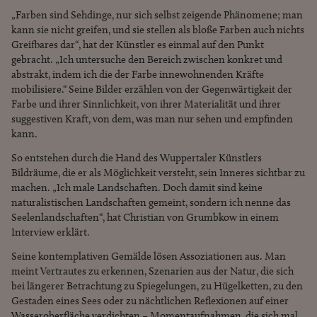
„Farben sind Sehdinge, nur sich selbst zeigende Phänomene; man
kann sie nicht greifen, und sie stellen als bloße Farben auch nichts
Greifbares dar“, hat der Künstler es einmal auf den Punkt
gebracht. „Ich untersuche den Bereich zwischen konkret und
abstrakt, indem ich die der Farbe innewohnenden Kräfte
mobilisiere.“ Seine Bilder erzählen von der Gegenwärtigkeit der
Farbe und ihrer Sinnlichkeit, von ihrer Materialität und ihrer
suggestiven Kraft, von dem, was man nur sehen und empfinden
kann.
So entstehen durch die Hand des Wuppertaler Künstlers
Bildräume, die er als Möglichkeit versteht, sein Inneres sichtbar zu
machen. „Ich male Landschaften. Doch damit sind keine
naturalistischen Landschaften gemeint, sondern ich nenne das
Seelenlandschaften“, hat Christian von Grumbkow in einem
Interview erklärt.
Seine kontemplativen Gemälde lösen Assoziationen aus. Man
meint Vertrautes zu erkennen, Szenarien aus der Natur, die sich
bei längerer Betrachtung zu Spiegelungen, zu Hügelketten, zu den
Gestaden eines Sees oder zu nächtlichen Reflexionen auf einer
Wasseroberfläche verdichten – Momentaufnahmen, die sich mal