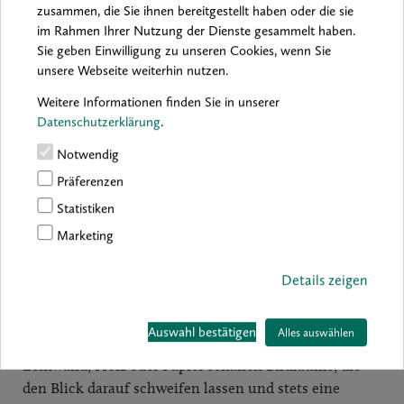
zusammen, die Sie ihnen bereitgestellt haben oder die sie
im Rahmen Ihrer Nutzung der Dienste gesammelt haben.
Christian von Grumbkow –
Sie geben Einwilligung zu unseren Cookies, wenn Sie
Farbwelten im Wandel
unsere Webseite weiterhin nutzen.
BestellNr.: 9783987412110
Weitere Informationen finden Sie in unserer
Datenschutzerklärung
.
Farbwelten im Wandel
Notwendig
Präferenzen
Seit über vier Jahrzehnten widmet sich Christian von
Grumbkow (* 1946) der Malerei – und vor allem dem
Statistiken
Wesen der Farbe. Seine Werke entstehen aus der Farbe
Marketing
selbst, aus ihrer materiellen Substanz, aus ihrer
Leuchtkraft, auch aus ihrer Atmosphäre. Mal deckend
Details zeigen
und dicht, mal hauchzart und fast immateriell: Farbe
ist ihm nicht bloß Mittel, sondern Inhalt, Stimmung
Auswahl bestätigen
Alles auswählen
und Energie. Seine großformatigen Arbeiten auf
Leinwand, Holz oder Papier schaffen Bildräume, die
den Blick darauf schweifen lassen und stets eine