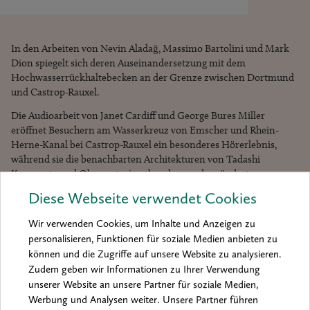
In den Arbeiten von Nevin Aladağ, Massimo Bartolini und Mark
Dion spiegelt sich deren Auseinandersetzung mit dem
Hochwasserrückhaltebecken an der Grenze zwischen Dortmund
und Castrop-Rauxel.
Die Audioarbeit von Janet Cardiff und George Bures Miller
eröffnet Besuchern am Wasserkreuz von Emscher und Rhein-
Herne-Kanal bei Castrop-Rauxel ein besonderes Hörerlebnis,
während sie die benachbarten Architekturen von Tadashi
Kawamata und Observatorium begehen und veränderte
Blickwinkel erleben können.
Diese Webseite verwendet Cookies
Installationen von Bogomir Ecker, Roman Signer, SUPERFLEX
Wir verwenden Cookies, um Inhalte und Anzeigen zu
und Silke Wagner sind im Umfeld des Stadthafens von
personalisieren, Funktionen für soziale Medien anbieten zu
Recklinghausen zu finden.
können und die Zugriffe auf unsere Website zu analysieren.
Darüber hinaus ist das Künstlerduo Stracke & Seibt mit seinem
Zudem geben wir Informationen zu Ihrer Verwendung
Projekt ARCA an allen sieben Spielorten vertreten und das
unserer Website an unsere Partner für soziale Medien,
Künstlerduo Lucy + Jorge Orta hat seine Skulpturen über das
Werbung und Analysen weiter. Unsere Partner führen
Dortmunder Stadtgebiet verteilt.