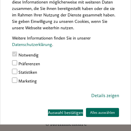
diese Informationen möglicherweise mit weiteren Daten
zusammen, die Sie ihnen bereitgestellt haben oder die sie
Dieses umfangreiche Ausstellungsprogramm ist häppchenweise
im Rahmen Ihrer Nutzung der Dienste gesammelt haben.
oder als Ganzes zu genießen. Genaue Hinweise zum
Sie geben Einwilligung zu unseren Cookies, wenn Sie
Streckenverlauf, zu Routenplanung, Anreise und
Übernachtungsmöglichkeiten sind der Internetpräsenz der
unsere Webseite weiterhin nutzen.
„Emscherkunst“ zu entnehmen. Dort finden sich auch detaillierte
Weitere Informationen finden Sie in unserer
Informationen zu Kunstwerken, Künstlern und Spielorten.
Datenschutzerklärung
.
Notwendig
Auf einen Blick
Präferenzen
Ausstellung: „Entdecke die Kunst“ – Emscherkunst 2016
Statistiken
Ort: Das Emscherufer von Holzwickede bis Herne
Dauer: bis zum 18. September
Marketing
Hinweis: Die Kunstwerke sind von Dienstag bis Sonntag täglich
zwischen 10 und 18 Uhr zu besichtigen.
Details zeigen
Internetadresse:
www.emscherkunst.de
Auswahl bestätigen
Alles auswählen
0 Kommentare