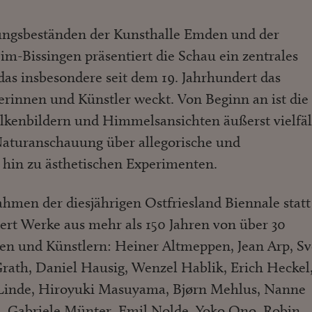
gsbeständen der Kunsthalle Emden und der
im-Bissingen präsentiert die Schau ein zentrales
das insbesondere seit dem 19. Jahrhundert das
lerinnen und Künstler weckt. Von Beginn an ist die
kenbildern und Himmelsansichten äußerst vielfäl
 Naturanschauung über allegorische und
 hin zu ästhetischen Experimenten.
ahmen der diesjährigen Ostfriesland Biennale statt
ert Werke aus mehr als 150 Jahren von über 30
nen und Künstlern: Heiner Altmeppen, Jean Arp, S
rath, Daniel Hausig, Wenzel Hablik, Erich Heckel
 Linde, Hiroyuki Masuyama, Bjørn Mehlus, Nanne
 Gabriele Münter, Emil Nolde, Yoko Ono, Robin