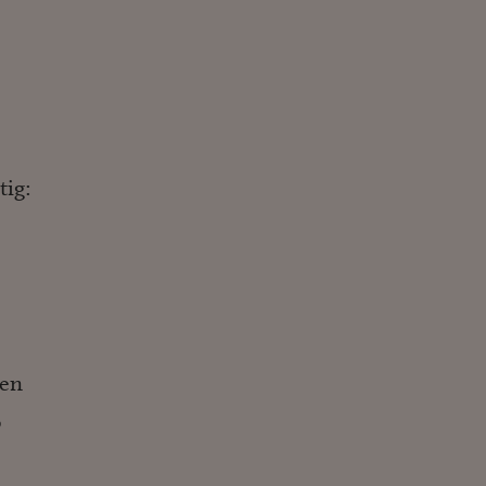
tig:
ven
,