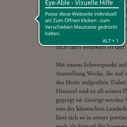
Göttliches, erhabene 
Vergänglichkeit und S
Klimawandel, Umweltz
(nicht nur) ostfriesis
in diesem Sommer mit 
sich den Wolken in der
Mit einem Schwerpunkt auf 
Ausstellung Werke, die auf v
das Motiv aufgreifen. Dabei
Himmel und zu all seinen 
geprägt ist. Gezeigt werde
von der klassischen Landsch
lässt sich so in seiner poet
auch als Spiegel des Inneren