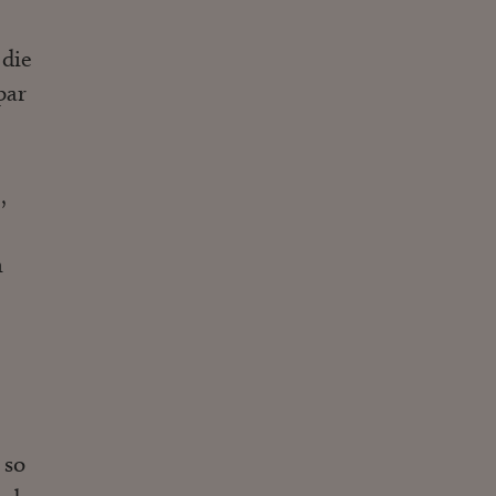
 die
par
,
m
 so