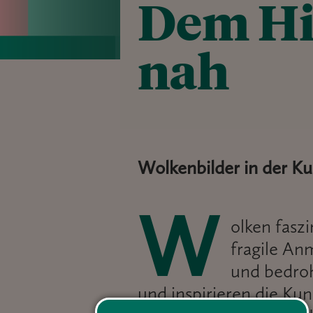
Dem Hi
nah
Wolkenbilder in der K
W
olken faszi
fragile An
und bedroh
und inspirieren die Kun