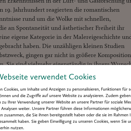
uen Erkenntnissen in der Luft- und Gasforschung u
n 19. Jahrhundert reagierten die romantischen
nntnisse rund um die Wolke mit schnellen,
ie an Spontaneität und ästhetischer Freiheit ihr
eine eigene Kategorie in der Malereigeschichte un
ebracht haben. Die unzähligen kleinen Studien
lbstzweck, gingen gar nicht in größere Kompositio
n. Sie sind vielmehr eigenständig in ihrem Wunsc
uck zu verleihen und Wolken als Bildthema zentr
Webseite verwendet Cookies
Gattung hält sich die Wolkenstudie durch das gesa
 Cookies, um Inhalte und Anzeigen zu personalisieren, Funktionen für s
 ins 20. Jahrhundert hinein, wo sie im
önnen und die Zugriffe auf unsere Website zu analysieren. Zudem geben
tändige und eigenwillige Fortsetzung findet.“
 zu Ihrer Verwendung unserer Website an unsere Partner für soziale Med
Analysen weiter. Unsere Partner führen diese Informationen möglicherw
n zusammen, die Sie ihnen bereitgestellt haben oder die sie im Rahmen 
Emil Nolde (1867–1956) oder René Magritte (1898–
esammelt haben. Sie geben Einwilligung zu unseren Cookies, wenn Sie u
dramatik und die Bildvokabel der Wolke sogar als
erhin nutzen.