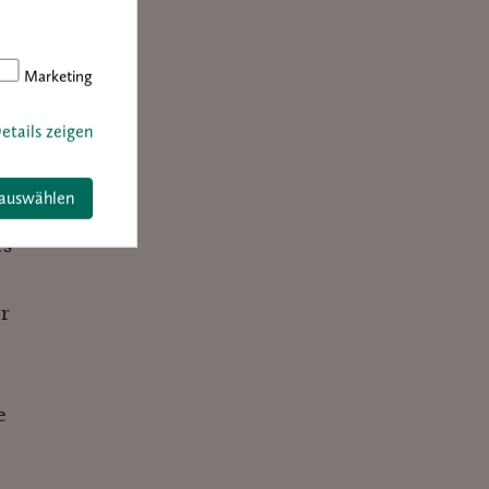
Marketing
t
etails zeigen
 auswählen
twa
es
r
e