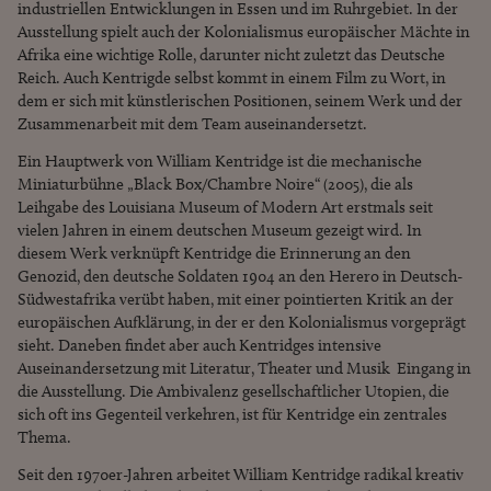
industriellen Entwicklungen in Essen und im Ruhrgebiet. In der
Ausstellung spielt auch der Kolonialismus europäischer Mächte in
Afrika eine wichtige Rolle, darunter nicht zuletzt das Deutsche
Reich. Auch Kentrigde selbst kommt in einem Film zu Wort, in
dem er sich mit künstlerischen Positionen, seinem Werk und der
Zusammenarbeit mit dem Team auseinandersetzt.
Ein Hauptwerk von William Kentridge ist die mechanische
Miniaturbühne „Black Box/Chambre Noire“ (2005), die als
Leihgabe des Louisiana Museum of Modern Art erstmals seit
vielen Jahren in einem deutschen Museum gezeigt wird. In
diesem Werk verknüpft Kentridge die Erinnerung an den
Genozid, den deutsche Soldaten 1904 an den Herero in Deutsch-
Südwestafrika verübt haben, mit einer pointierten Kritik an der
europäischen Aufklärung, in der er den Kolonialismus vorgeprägt
sieht. Daneben findet aber auch Kentridges intensive
Auseinandersetzung mit Literatur, Theater und Musik Eingang in
die Ausstellung. Die Ambivalenz gesellschaftlicher Utopien, die
sich oft ins Gegenteil verkehren, ist für Kentridge ein zentrales
Thema.
Seit den 1970er-Jahren arbeitet William Kentridge radikal kreativ