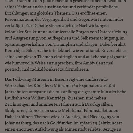
setzt er sich mit den politischen und gesellschaftlichen Realitäten
seines Heimatlandes auseinander und verbindet persönliche
Erzählungen mit globalen Themen. Das eröffnet einen
Resonanzraum, der Vergangenheit und Gegenwart miteinander
verknüpft. Zur Debatte stehen auch die Nachwirkungen
kolonialer Strukturen und universelle Fragen von Unterdrückung
und Ausgrenzung, von Aufbegehren und Selbstermächtigung, im
Spannungsverhältnis von Triumphen und Klagen. Dabei berührt
Kentridges Bildsprache intellektuell wie emotional. Er versteht es,
seine komplexen Themen eindringlich und auf ebenso prägnante
wie humorvolle Weise anzusprechen, ihre Ambivalenz mal
poetisch, mal radikal konkret zu formulieren.
Das Folkwang-Museum in Essen zeigt eine umfassende
Werkschau des Künstlers: Mit rund 160 Exponaten aus fünf
Jahrzehnten umspannt die Ausstellung die gesamte künstlerische
Laufbahn von William Kentridge. Zu sehen sind neben
Zeichnungen und animierten Filmen auch Druckgrafiken,
Skulpturen, Tapisserien sowie Mehrkanal-Filminstallationen.
Dabei eröffnen Themen wie der Aufstieg und Niedergang von
Johannesburg, das nach Goldfunden im späten 19. Jahrhundert
einen enormen Aufschwung als Minenstadt erlebte, Bezüge zu