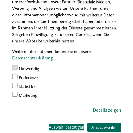
unserer Website an unsere Partner für soziale Medien,
empfehlungen
Werbung und Analysen weiter. Unsere Partner führen
diese Informationen möglicherweise mit weiteren Daten
zusammen, die Sie ihnen bereitgestellt haben oder die sie
im Rahmen Ihrer Nutzung der Dienste gesammelt haben.
boesner / Vergolden mit
Sie geben Einwilligung zu unseren Cookies, wenn Sie
Blattmetallen
unsere Webseite weiterhin nutzen.
BestellNr.: 9783928003162
Weitere Informationen finden Sie in unserer
Datenschutzerklärung
.
Frank Lohfink | Materialkunde, Techniken,
Notwendig
Anwendungsbeispiele
Präferenzen
Vergolden ist ein traditionsreiches Handwerk. Frank
Statistiken
Lohfink gibt sein in vielen Jahren erworbenes Wissen
Marketing
über Vergoldertechniken weiter. In Text und Bild zeigt
er anschaulich, wie einfach es ist, unterschiedliche
Details zeigen
Materialien auch ohne Vorkenntnisse mit
hauchdünnen Metallen zu veredeln.
Auswahl bestätigen
Alles auswählen
Detaillierte Beschreibungen