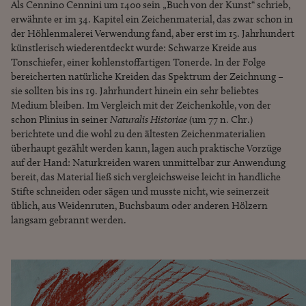
Als Cennino Cennini um 1400 sein „Buch von der Kunst“ schrieb,
erwähnte er im 34. Kapitel ein Zeichenmaterial, das zwar schon in
der Höhlenmalerei Verwendung fand, aber erst im 15. Jahrhundert
künstlerisch wiederentdeckt wurde: Schwarze Kreide aus
Tonschiefer, einer kohlenstoffartigen Tonerde. In der Folge
bereicherten natürliche Kreiden das Spektrum der Zeichnung –
sie sollten bis ins 19. Jahrhundert hinein ein sehr beliebtes
Medium bleiben. Im Vergleich mit der Zeichenkohle, von der
schon Plinius in seiner
Naturalis Historiae
(um 77 n. Chr.)
berichtete und die wohl zu den ältesten Zeichenmaterialien
überhaupt gezählt werden kann, lagen auch praktische Vorzüge
auf der Hand: Naturkreiden waren unmittelbar zur Anwendung
bereit, das Material ließ sich vergleichsweise leicht in handliche
Stifte schneiden oder sägen und musste nicht, wie seinerzeit
üblich, aus Weidenruten, Buchsbaum oder anderen Hölzern
langsam gebrannt werden.