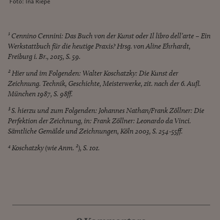
Foto: Ina Riepe
¹ Cennino Cennini: Das Buch von der Kunst oder Il libro dell’arte – Ein
Werkstattbuch für die heutige Praxis? Hrsg. von Aline Ehrhardt,
Freiburg i. Br., 2015, S. 59.
² Hier und im Folgenden: Walter Koschatzky: Die Kunst der
Zeichnung. Technik, Geschichte, Meisterwerke, zit. nach der 6. Aufl.
München 1987, S. 98ff.
³ S. hierzu und zum Folgenden: Johannes Nathan/Frank Zöllner: Die
Perfektion der Zeichnung, in: Frank Zöllner: Leonardo da Vinci.
Sämtliche Gemälde und Zeichnungen, Köln 2003, S. 254-55ff.
⁴ Koschatzky (wie Anm. ²), S. 101.