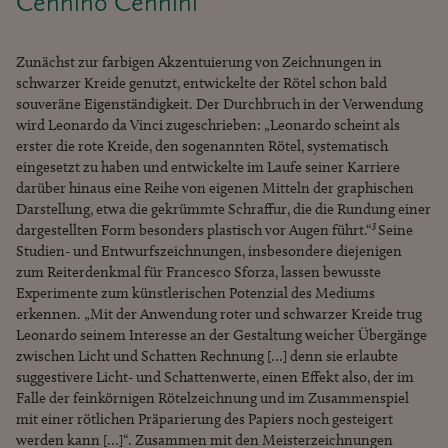
Cennino Cennini
Zunächst zur farbigen Akzentuierung von Zeichnungen in
schwarzer Kreide genutzt, entwickelte der Rötel schon bald
souveräne Eigenständigkeit. Der Durchbruch in der Verwendung
wird Leonardo da Vinci zugeschrieben: „Leonardo scheint als
erster die rote Kreide, den sogenannten Rötel, systematisch
eingesetzt zu haben und entwickelte im Laufe seiner Karriere
darüber hinaus eine Reihe von eigenen Mitteln der graphischen
Darstellung, etwa die gekrümmte Schraffur, die die Rundung einer
dargestellten Form besonders plastisch vor Augen führt.“
³
Seine
Studien- und Entwurfszeichnungen, insbesondere diejenigen
zum Reiterdenkmal für Francesco Sforza, lassen bewusste
Experimente zum künstlerischen Potenzial des Mediums
erkennen. „Mit der Anwendung roter und schwarzer Kreide trug
Leonardo seinem Interesse an der Gestaltung weicher Übergänge
zwischen Licht und Schatten Rechnung […] denn sie erlaubte
suggestivere Licht- und Schattenwerte, einen Effekt also, der im
Falle der feinkörnigen Rötelzeichnung und im Zusammenspiel
mit einer rötlichen Präparierung des Papiers noch gesteigert
werden kann […]“. Zusammen mit den Meisterzeichnungen