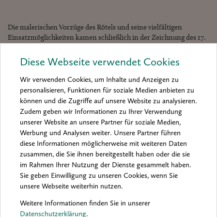
Die malerischen Vorzüge des Rötels und seine vielfältigen
Einsatzmöglichkeiten kamen schließlich in der Zeichnung des 17.
und 18. Jahrhunderts zur Vollendung – nicht nur in Italien,
sondern auch nördlich der Alpen: So beispielsweise mit Peter-Paul
Diese Webseite verwendet Cookies
Rubens, der rote und schwarze Kreiden kombinierte
(»aux deux
crayons«)
, und den reinen Rötelzeichnungen Jacob Jordaens.
Wir verwenden Cookies, um Inhalte und Anzeigen zu
Walter Koschatzky: „Dazu kam, dass sich Rötel, zu Pulver
personalisieren, Funktionen für soziale Medien anbieten zu
zerrieben, hervorragend eignete, trocken auf Flächen sich
können und die Zugriffe auf unsere Website zu analysieren.
aufreiben zu lassen, um perfekte, verlaufende Flächentönungen
Zudem geben wir Informationen zu Ihrer Verwendung
zu ergeben. Befeuchtet wird der Strich des Rötels kräftiger,
unserer Website an unsere Partner für soziale Medien,
energischer, das Pulver lässt sich auch in Wasser aufschwemmen
Werbung und Analysen weiter. Unsere Partner führen
und ausgezeichnet zu Lavierungen verwenden. Man hat also bald
diese Informationen möglicherweise mit weiteren Daten
zu unterscheiden: Verwendung des Rötelstiftes:
»crayon rouge«
;
zusammen, die Sie ihnen bereitgestellt haben oder die sie
verwischt oder trocken als Staub mit Hand oder Wischer
im Rahmen Ihrer Nutzung der Dienste gesammelt haben.
aufgetragen:
»manière d’estomper«
und naß mit Pinsel laviert
»à la
Sie geben Einwilligung zu unseren Cookies, wenn Sie
sanguine«
“.
unsere Webseite weiterhin nutzen.
Weitere Informationen finden Sie in unserer
Die Verbindung präziser Beobachtung mit Spontaneität
Datenschutzerklärung
.