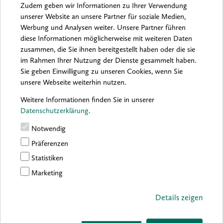
Zudem geben wir Informationen zu Ihrer Verwendung
unserer Website an unsere Partner für soziale Medien,
Werbung und Analysen weiter. Unsere Partner führen
Archiv:
2026
2025
2024
2023
2022
2021
diese Informationen möglicherweise mit weiteren Daten
2020
2019
2018
2017
2016
zusammen, die Sie ihnen bereitgestellt haben oder die sie
im Rahmen Ihrer Nutzung der Dienste gesammelt haben.
Sie geben Einwilligung zu unseren Cookies, wenn Sie
unsere Webseite weiterhin nutzen.
Sorry, no results were found.
Weitere Informationen finden Sie in unserer
Datenschutzerklärung
.
Notwendig
Präferenzen
Statistiken
Marketing
Details zeigen
boesner GmbH holding + innovations