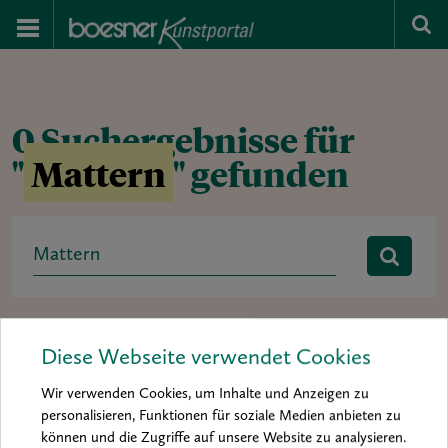
0 Suchergebnisse für
"
Mattern
" gefunden
Search
for:
Rubrik:
Ausstellung
baa 2012
baa 2014
Diese Webseite verwendet Cookies
boesner art award
Buchtipp
Hintergrund
Interview
Wir verwenden Cookies, um Inhalte und Anzeigen zu
Kolumne
Kunst & Künstler
Material & Inspiration
personalisieren, Funktionen für soziale Medien anbieten zu
können und die Zugriffe auf unsere Website zu analysieren.
Materialkunde
Mein Material
News
Porträt
Praxis