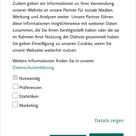
Zudem geben wir Informationen zu Ihrer Verwendung
unserer Website an unsere Partner für soziale Medien,
Werbung und Analysen weiter. Unsere Partner führen
Archiv:
2026
2025
2024
2023
2022
2021
diese Informationen möglicherweise mit weiteren Daten
2020
2019
2018
2017
2016
zusammen, die Sie ihnen bereitgestellt haben oder die sie
im Rahmen Ihrer Nutzung der Dienste gesammelt haben.
Sie geben Einwilligung zu unseren Cookies, wenn Sie
unsere Webseite weiterhin nutzen.
Sorry, no results were found.
Weitere Informationen finden Sie in unserer
Datenschutzerklärung
.
Notwendig
Präferenzen
Statistiken
Marketing
Details zeigen
boesner GmbH holding + innovations