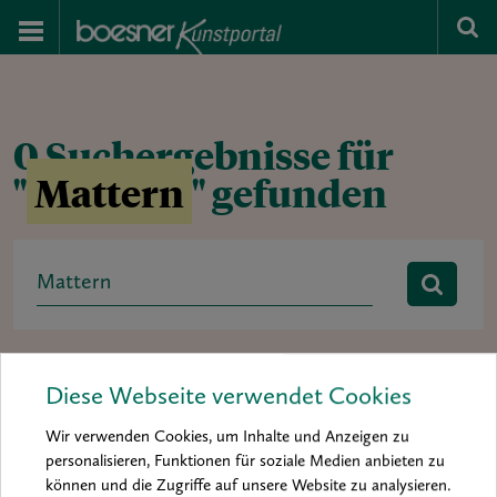
0 Suchergebnisse für
"
Mattern
" gefunden
Search
for:
Rubrik:
Ausstellung
baa 2012
baa 2014
Diese Webseite verwendet Cookies
boesner art award
Buchtipp
Hintergrund
Interview
Wir verwenden Cookies, um Inhalte und Anzeigen zu
Kolumne
Kunst & Künstler
Material & Inspiration
personalisieren, Funktionen für soziale Medien anbieten zu
können und die Zugriffe auf unsere Website zu analysieren.
Materialkunde
Mein Material
News
Porträt
Praxis