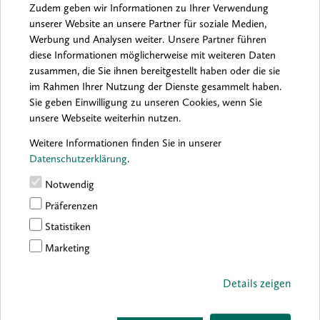
Zudem geben wir Informationen zu Ihrer Verwendung
unserer Website an unsere Partner für soziale Medien,
Werbung und Analysen weiter. Unsere Partner führen
Archiv:
2026
2025
2024
2023
2022
2021
diese Informationen möglicherweise mit weiteren Daten
2020
2019
2018
2017
2016
zusammen, die Sie ihnen bereitgestellt haben oder die sie
im Rahmen Ihrer Nutzung der Dienste gesammelt haben.
Sie geben Einwilligung zu unseren Cookies, wenn Sie
unsere Webseite weiterhin nutzen.
Sorry, no results were found.
Weitere Informationen finden Sie in unserer
Datenschutzerklärung
.
Notwendig
Präferenzen
Statistiken
Marketing
Details zeigen
boesner GmbH holding + innovations