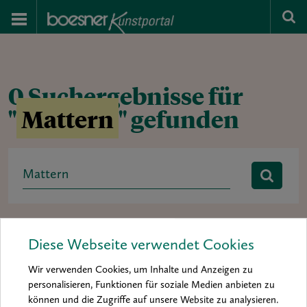
0 Suchergebnisse für
"
Mattern
" gefunden
Search
for:
Rubrik:
Ausstellung
baa 2012
baa 2014
Diese Webseite verwendet Cookies
boesner art award
Buchtipp
Hintergrund
Interview
Wir verwenden Cookies, um Inhalte und Anzeigen zu
Kolumne
Kunst & Künstler
Material & Inspiration
personalisieren, Funktionen für soziale Medien anbieten zu
können und die Zugriffe auf unsere Website zu analysieren.
Materialkunde
Mein Material
News
Porträt
Praxis