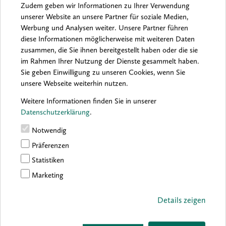
Zudem geben wir Informationen zu Ihrer Verwendung
unserer Website an unsere Partner für soziale Medien,
Werbung und Analysen weiter. Unsere Partner führen
Archiv:
2026
2025
2024
2023
2022
2021
diese Informationen möglicherweise mit weiteren Daten
2020
2019
2018
2017
2016
zusammen, die Sie ihnen bereitgestellt haben oder die sie
im Rahmen Ihrer Nutzung der Dienste gesammelt haben.
Sie geben Einwilligung zu unseren Cookies, wenn Sie
unsere Webseite weiterhin nutzen.
Sorry, no results were found.
Weitere Informationen finden Sie in unserer
Datenschutzerklärung
.
Notwendig
Präferenzen
Statistiken
Marketing
Details zeigen
boesner GmbH holding + innovations