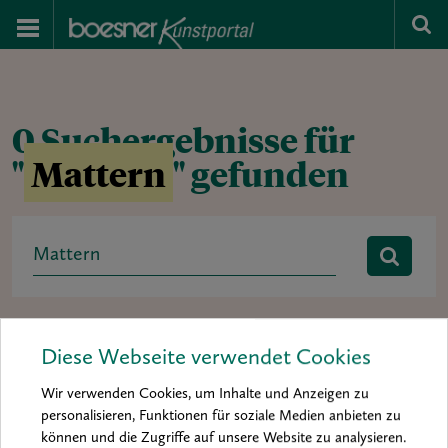
0 Suchergebnisse für
"
Mattern
" gefunden
Search
for:
Rubrik:
Ausstellung
baa 2012
baa 2014
Diese Webseite verwendet Cookies
boesner art award
Buchtipp
Hintergrund
Interview
Wir verwenden Cookies, um Inhalte und Anzeigen zu
Kolumne
Kunst & Künstler
Material & Inspiration
personalisieren, Funktionen für soziale Medien anbieten zu
können und die Zugriffe auf unsere Website zu analysieren.
Materialkunde
Mein Material
News
Porträt
Praxis