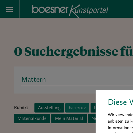
0 Suchergebnisse fü
Search
for:
Diese 
Rubrik:
Ausstellung
baa 2012
baa 2014
boesne
Wir verwenden
Materialkunde
Mein Material
News
Porträt
anbieten zu k
Informationen