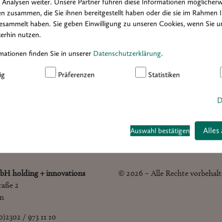
Analysen weiter. Unsere Partner führen diese Informationen möglicherw
2020
2019
2018
2017
2016
n zusammen, die Sie ihnen bereitgestellt haben oder die sie im Rahmen 
esammelt haben. Sie geben Einwilligung zu unseren Cookies, wenn Sie u
erhin nutzen.
mationen finden Sie in unserer
Datenschutzerklärung
.
ig
Präferenzen
Statistiken
D
Alles
Auswahl bestätigen
bH holding + innovations
© 2026 – Alle Rechte vorbehal
raße 2
en
(0)2302 / 973 11 10