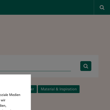
Kunst & Künstler
Material & Inspiration
oziale Medien
 wir
ien,