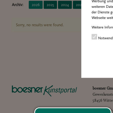
Werbung und 
Archiv:
2026
2025
2024
2023
2022
2021
weiteren Date
der Dienste g
Webseite weit
Sorry, no results were found.
Weitere Infor
Notwend
boesner Gm
Gewerkenst
58456 Witt
Tel.: +49 – 