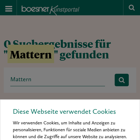
0 Suchergebnisse für
"
Mattern
" gefunden
Search
for:
Rubrik:
Ausstellung
baa 2012
baa 2014
Diese Webseite verwendet Cookies
boesner art award
Buchtipp
Hintergrund
Interview
Wir verwenden Cookies, um Inhalte und Anzeigen zu
Kolumne
Kunst & Künstler
Material & Inspiration
personalisieren, Funktionen für soziale Medien anbieten zu
können und die Zugriffe auf unsere Website zu analysieren.
Materialkunde
Mein Material
News
Porträt
Praxis