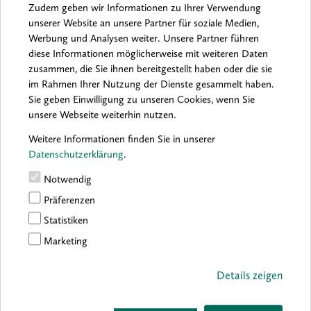
Zudem geben wir Informationen zu Ihrer Verwendung
unserer Website an unsere Partner für soziale Medien,
Werbung und Analysen weiter. Unsere Partner führen
Archiv:
2026
2025
2024
2023
2022
2021
diese Informationen möglicherweise mit weiteren Daten
2020
2019
2018
2017
2016
zusammen, die Sie ihnen bereitgestellt haben oder die sie
im Rahmen Ihrer Nutzung der Dienste gesammelt haben.
Sie geben Einwilligung zu unseren Cookies, wenn Sie
unsere Webseite weiterhin nutzen.
Sorry, no results were found.
Weitere Informationen finden Sie in unserer
Datenschutzerklärung
.
Notwendig
Präferenzen
Statistiken
Marketing
Details zeigen
boesner GmbH holding + innovations