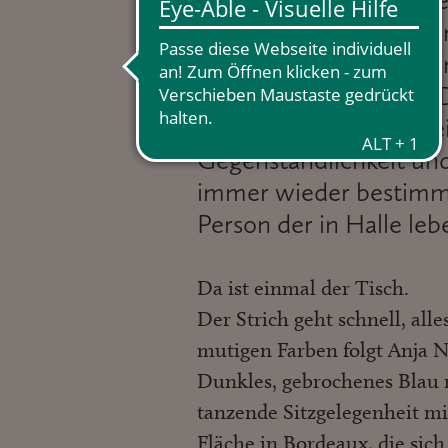
dazwischen li
innerhalb der Bilder –
den Arbeiten Anja Nürn
eine bemerkenswerte D
Struktur und Spontanei
Gegenständlichkeit und
immer wieder bestimmte
Person der in Halle le
Da ist einmal der Tisch.
Der Strich geht schnell, al
mutigen Farben folgt Anja 
Dunkles, gebrochenes Blau m
tanzende Sitzgelegenheit mi
Fläche in Bordeaux, die sich