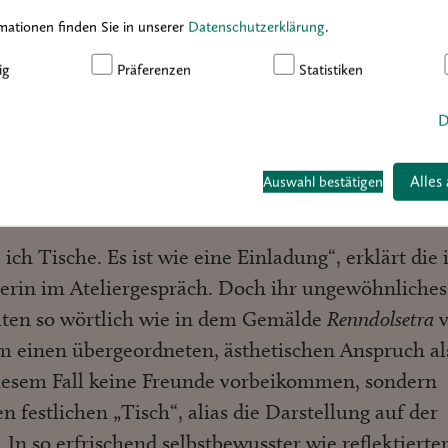
mationen finden Sie in unserer
Datenschutzerklärung
.
ig
Präferenzen
Statistiken
D
schtechnik auf Leinwand, 200 x
Alles
Auswahl bestätigen
ch Tische. Es ist wie eine Einladung“, erklärt die 
rin im Ateliergespräch. Doch ihr ungewöhnliches
lten so wörtlich wie in dem Gemälde
Renndolsetra
v
 um einen übergeordneten, ästhetischen Anspruch al
 diesem Fall keine Freunde vorbeikommen, sondern
n festlichen „Tisch“, alias die Darstellung auf der
In so erfrischend selbstbewusster wie reflektierte