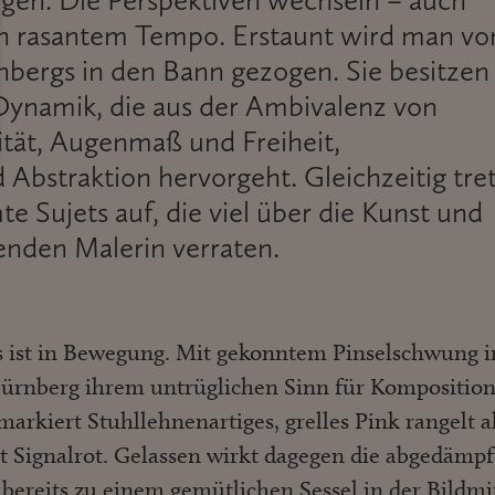
egen. Die Perspektiven wechseln – auch
 in rasantem Tempo. Erstaunt wird man vo
bergs in den Bann gezogen. Sie besitzen
ynamik, die aus der Ambivalenz von
tät, Augenmaß und Freiheit,
 Abstraktion hervorgeht. Gleichzeitig tre
 Sujets auf, die viel über die Kunst und
benden Malerin verraten.
les ist in Bewegung. Mit gekonntem Pinselschwung i
Nürnberg ihrem untrüglichen Sinn für Komposition
arkiert Stuhllehnenartiges, grelles Pink rangelt a
t Signalrot. Gelassen wirkt dagegen die abgedämpf
 bereits zu einem gemütlichen Sessel in der Bildmi