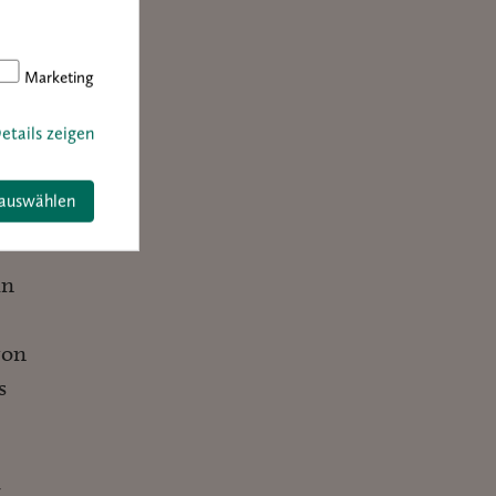
Marketing
etails zeigen
 auswählen
in
on
s
r