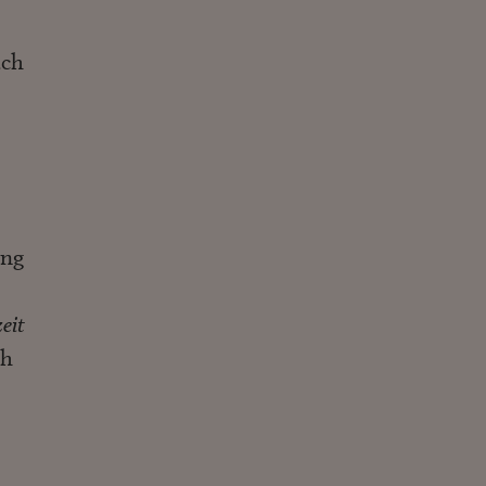
ach
ung
eit
ch