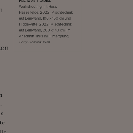
Nachweis Titelbild:
Werkshooting mit Harz.
n
Hasselfelde, 2022, Mischtechnik
auf Leinwand, 190 x 150 cm und
Hidde-Vitte, 2022, Mischtechnik
auf Leinwand, 200 x 140 cm (im
Anschnitt links im Hintergrund)
Foto: Dominik Wolf
ten
n
.
ls
te
tte