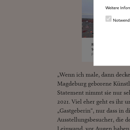
Weitere Infor
Notwend
Renndolsetra, 2021, Mi
160 cm
Foto: Isabelle Winkler
„Wenn ich male, dann decke i
Magdeburg geborene Künstle
Statement nimmt sie nur se
2021. Viel eher geht es ihr
„Gastgeberin“, nur dass in
Ausstellungsbesucher, die de
Leinwand, vor Augen haben. 