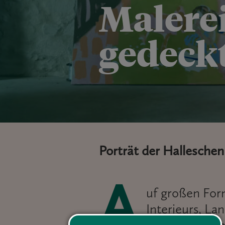
Malerei
gedeckt
Porträt der Hallesche
A
uf großen Form
Interieurs, L