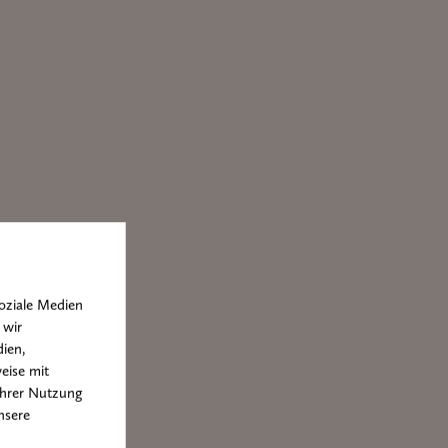
oziale Medien
 wir
ien,
eise mit
Ihrer Nutzung
nsere