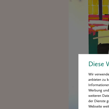
Diese 
Wir verwenden
anbieten zu k
Informationen
Werbung und 
weiteren Date
der Dienste g
Webseite weit