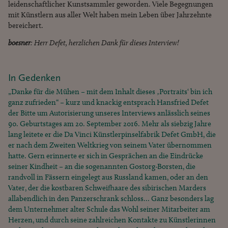
leidenschaftlicher Kunstsammler geworden. Viele Begegnungen
mit Künstlern aus aller Welt haben mein Leben über Jahrzehnte
bereichert.
boesner
: Herr Defet, herzlichen Dank für dieses Interview!
In Gedenken
„Danke für die Mühen – mit dem Inhalt dieses ‚Portraits‘ bin ich
ganz zufrieden“ – kurz und knackig entsprach Hansfried Defet
der Bitte um Autorisierung unseres Interviews anlässlich seines
90. Geburtstages am 20. September 2016. Mehr als siebzig Jahre
lang leitete er die Da Vinci Künstlerpinselfabrik Defet GmbH, die
er nach dem Zweiten Weltkrieg von seinem Vater übernommen
hatte. Gern erinnerte er sich in Gesprächen an die Eindrücke
seiner Kindheit – an die sogenannten Gostorg-Borsten, die
randvoll in Fässern eingelegt aus Russland kamen, oder an den
Vater, der die kostbaren Schweifhaare des sibirischen Marders
allabendlich in den Panzerschrank schloss… Ganz besonders lag
dem Unternehmer alter Schule das Wohl seiner Mitarbeiter am
Herzen, und durch seine zahlreichen Kontakte zu Künstlerinnen