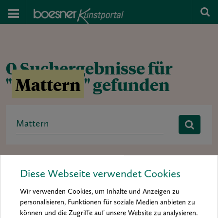
0 Suchergebnisse für
"
Mattern
" gefunden
Search
for:
Rubrik:
Ausstellung
baa 2012
baa 2014
Diese Webseite verwendet Cookies
boesner art award
Buchtipp
Hintergrund
Interview
Wir verwenden Cookies, um Inhalte und Anzeigen zu
Kolumne
Kunst & Künstler
Material & Inspiration
personalisieren, Funktionen für soziale Medien anbieten zu
können und die Zugriffe auf unsere Website zu analysieren.
Materialkunde
Mein Material
News
Porträt
Praxis