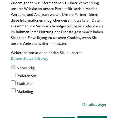
Zudem geben wir Informationen zu Ihrer Verwendung
unserer Website an unsere Partner für soziale Medien,
Werbung und Analysen weiter. Unsere Partner führen
Archiv:
2026
2025
2024
2023
2022
2021
diese Informationen möglicherweise mit weiteren Daten
2020
2019
2018
2017
2016
zusammen, die Sie ihnen bereitgestellt haben oder die sie
im Rahmen Ihrer Nutzung der Dienste gesammelt haben.
Sie geben Einwilligung zu unseren Cookies, wenn Sie
unsere Webseite weiterhin nutzen.
Sorry, no results were found.
Weitere Informationen finden Sie in unserer
Datenschutzerklärung
.
Notwendig
Präferenzen
Statistiken
Marketing
Details zeigen
boesner GmbH holding + innovations