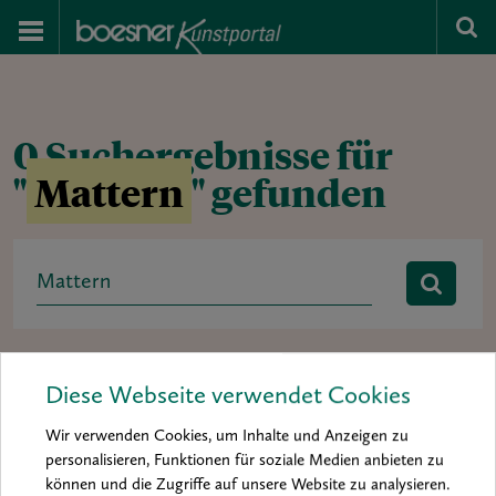
0 Suchergebnisse für
"
Mattern
" gefunden
Search
for:
Rubrik:
Ausstellung
baa 2012
baa 2014
Diese Webseite verwendet Cookies
boesner art award
Buchtipp
Hintergrund
Interview
Wir verwenden Cookies, um Inhalte und Anzeigen zu
Kolumne
Kunst & Künstler
Material & Inspiration
personalisieren, Funktionen für soziale Medien anbieten zu
können und die Zugriffe auf unsere Website zu analysieren.
Materialkunde
Mein Material
News
Porträt
Praxis