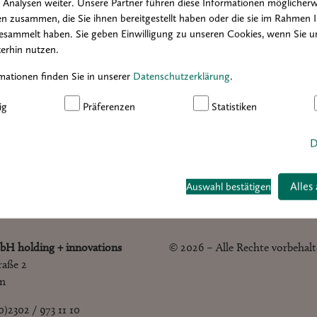
Analysen weiter. Unsere Partner führen diese Informationen möglicherw
2020
2019
2018
2017
2016
n zusammen, die Sie ihnen bereitgestellt haben oder die sie im Rahmen 
esammelt haben. Sie geben Einwilligung zu unseren Cookies, wenn Sie u
erhin nutzen.
mationen finden Sie in unserer
Datenschutzerklärung
.
ig
Präferenzen
Statistiken
D
Alles
Auswahl bestätigen
bH holding + innovations
© 2026 – Alle Rechte vorbehal
raße 2
en
(0)2302 / 973 11 10