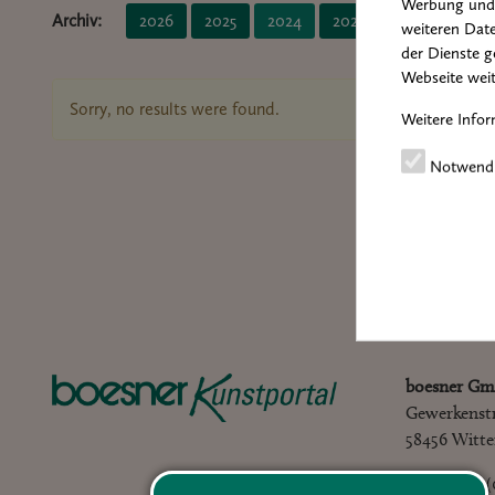
Werbung und 
Archiv:
2026
2025
2024
2023
2022
2021
weiteren Date
der Dienste g
Webseite weit
Sorry, no results were found.
Weitere Infor
Notwend
boesner Gm
Gewerkenst
58456 Witt
Tel.: +49 – 