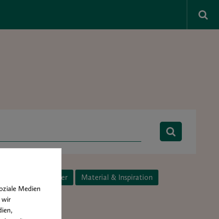
Kunst & Künstler
Material & Inspiration
oziale Medien
 wir
ien,