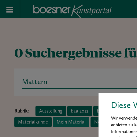
0 Suchergebnisse fü
Search
for:
Diese 
Rubrik:
Ausstellung
baa 2012
baa 2014
boesne
Wir verwenden
Materialkunde
Mein Material
News
Porträt
anbieten zu k
Informationen