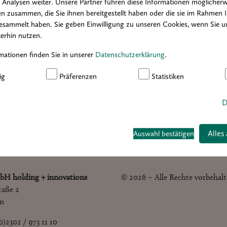
Analysen weiter. Unsere Partner führen diese Informationen möglicherw
2020
2019
2018
2017
2016
n zusammen, die Sie ihnen bereitgestellt haben oder die sie im Rahmen 
esammelt haben. Sie geben Einwilligung zu unseren Cookies, wenn Sie u
erhin nutzen.
mationen finden Sie in unserer
Datenschutzerklärung
.
ig
Präferenzen
Statistiken
D
Alles
Auswahl bestätigen
bH holding + innovations
© 2026 – Alle Rechte vorbehal
raße 2
en
(0)2302 / 973 11 10