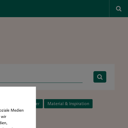
Kunst & Künstler
Material & Inspiration
oziale Medien
 wir
ien,