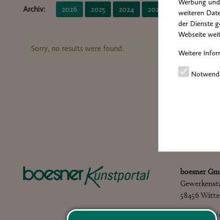
Werbung und 
Archiv:
2026
2025
2024
2023
2022
2021
weiteren Date
der Dienste g
Webseite weit
Sorry, no results were found.
Weitere Infor
Notwend
boesner Gm
Gewerkenst
58456 Witt
Tel.: +49 – 