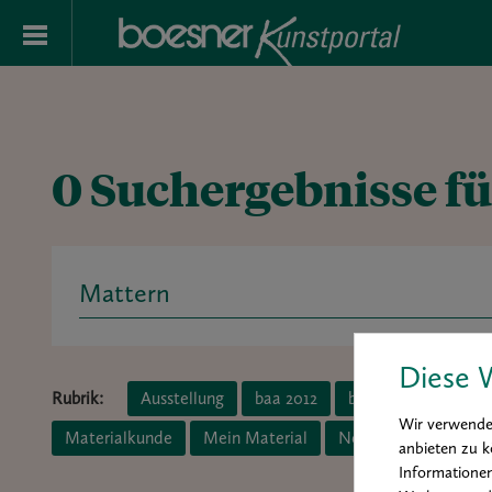
0 Suchergebnisse fü
Search
for:
Diese 
Rubrik:
Ausstellung
baa 2012
baa 2014
boesne
Wir verwenden
Materialkunde
Mein Material
News
Porträt
anbieten zu k
Informationen