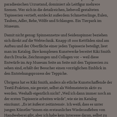
paradiesischen Urzustand, dominiert als Leitfigur mehrere
Szenen. Wer sich in die detailreichen, liebevoll gestalteten
Tapisserien vertieft, entdeckt außerdem Schmetterlinge, Eulen,
Tauben, Adler, Rehe, Wölfe und Schlangen. Ein Tierpark im
Museum.
Damit nicht genug: Spinnennetze und Seidenspinner beziehen
sich direkt auf die Webtechnik. Knapp 18 000 Kettfäden sind am
Aufbau und der Oberfläche einer jeden Tapisserie beteiligt, liest
man im Katalog. Ihre komplexen Kunstwerke bereitet Kiki Smith
durch Drucke, Zeichnungen und Collagen vor – weil diese
Entwürfe im Arp Museum Seite an Seite mit den Tapisserien zu
sehen sind, erhält der Besucher einen vorzüglichen Einblick in
den Entstehungsprozess der Teppiche.
Übrigens hat es Kiki Smith, anders als etliche Kunstschaffende der
Textil-Fraktion, nie gereizt, selbst als Webmeisterin aktiv zu
werden. Weshalb eigentlich nicht? „Weil ich dann immer noch an
der ersten Tapisserie arbeiten würde“, wie sie im Katalog
einräumt. „Es ist äußerst zeitintensiv. Ich weiß, dass es unter
jungen Künstler*innen ein erstaunliches Wiederaufleben von
Handweberei gibt, aber ich habe kein Interesse daran, selbst zu