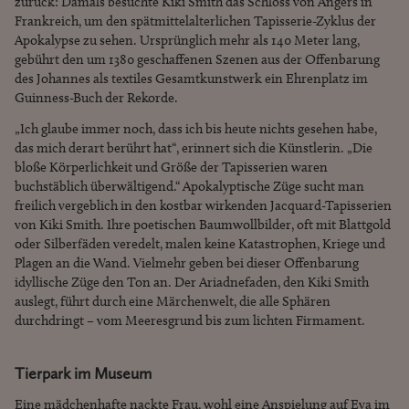
zurück: Damals besuchte Kiki Smith das Schloss von Angers in
Frankreich, um den spätmittelalterlichen Tapisserie-Zyklus der
Apokalypse zu sehen. Ursprünglich mehr als 140 Meter lang,
gebührt den um 1380 geschaffenen Szenen aus der Offenbarung
des Johannes als textiles Gesamtkunstwerk ein Ehrenplatz im
Guinness-Buch der Rekorde.
„Ich glaube immer noch, dass ich bis heute nichts gesehen habe,
das mich derart berührt hat“, erinnert sich die Künstlerin. „Die
bloße Körperlichkeit und Größe der Tapisserien waren
buchstäblich überwältigend.“ Apokalyptische Züge sucht man
freilich vergeblich in den kostbar wirkenden Jacquard-Tapisserien
von Kiki Smith. Ihre poetischen Baumwollbilder, oft mit Blattgold
oder Silberfäden veredelt, malen keine Katastrophen, Kriege und
Plagen an die Wand. Vielmehr geben bei dieser Offenbarung
idyllische Züge den Ton an. Der Ariadnefaden, den Kiki Smith
auslegt, führt durch eine Märchenwelt, die alle Sphären
durchdringt – vom Meeresgrund bis zum lichten Firmament.
Tierpark im Museum
Eine mädchenhafte nackte Frau, wohl eine Anspielung auf Eva im