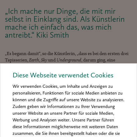
„Ich mache nur Dinge, die mit mir
selbst in Einklang sind. Als Künstlerin
mache ich einfach das, was mich
antreibt.“ Kiki Smith
„Es begann damit“, so die Künstlerin, „dass es bei den ersten drei
Tapisserien,
Earth
,
Sky
und
Underground
, darum ging, eine
Verbindung zwischen gotischer Kunst, Art déco und meinem
Hippie-Bewusstsein zu schaffen. Danach nahm mein Lebensweg
Diese Webseite verwendet Cookies
die Regie in die Hand und ich habe viel mehr Zeit damit verbracht,
die Natur zu zeichnen, in der ich lebe.“
Wir verwenden Cookies, um Inhalte und Anzeigen zu
personalisieren, Funktionen für soziale Medien anbieten zu
Stichwort Natur: Ihr entstammen Adler und Wölfe, die im
können und die Zugriffe auf unsere Website zu analysieren.
malerischen und skulpturalen Œuvre von Kiki Smith derart viel
Zudem geben wir Informationen zu Ihrer Verwendung
Raum einnehmen, dass man sie als Wappentiere des Schaffens
unserer Website an unsere Partner für soziale Medien,
bezeichnen mag. Ähnlich wie Joseph Beuys in seiner legendären
Werbung und Analysen weiter. Unsere Partner führen
Performance
I Like America and America Likes Me
die Symbiose mit
diese Informationen möglicherweise mit weiteren Daten
einem Kojoten suchte, bringt Kiki Smith Wolf und Mensch
zusammen, die Sie ihnen bereitgestellt haben oder die sie
zusammen. In ihrer Radierung
Wolf Girl
verschmelzen beide