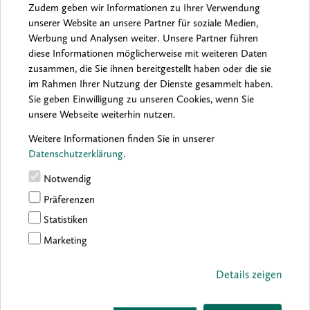
Zudem geben wir Informationen zu Ihrer Verwendung
unserer Website an unsere Partner für soziale Medien,
Werbung und Analysen weiter. Unsere Partner führen
Archiv:
2026
2025
2024
2023
2022
2021
diese Informationen möglicherweise mit weiteren Daten
2020
2019
2018
2017
2016
zusammen, die Sie ihnen bereitgestellt haben oder die sie
im Rahmen Ihrer Nutzung der Dienste gesammelt haben.
Sie geben Einwilligung zu unseren Cookies, wenn Sie
unsere Webseite weiterhin nutzen.
Sorry, no results were found.
Weitere Informationen finden Sie in unserer
Datenschutzerklärung
.
Notwendig
Präferenzen
Statistiken
Marketing
Details zeigen
boesner GmbH holding + innovations