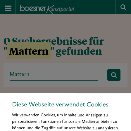
0 Suchergebnisse für
"
Mattern
" gefunden
Search
for:
Rubrik:
Ausstellung
baa 2012
baa 2014
Diese Webseite verwendet Cookies
boesner art award
Buchtipp
Hintergrund
Interview
Wir verwenden Cookies, um Inhalte und Anzeigen zu
Kolumne
Kunst & Künstler
Material & Inspiration
personalisieren, Funktionen für soziale Medien anbieten zu
können und die Zugriffe auf unsere Website zu analysieren.
Materialkunde
Mein Material
News
Porträt
Praxis