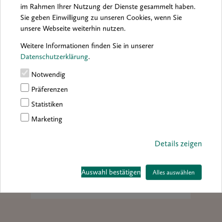
auch interessieren:
im Rahmen Ihrer Nutzung der Dienste gesammelt haben.
Sie geben Einwilligung zu unseren Cookies, wenn Sie
unsere Webseite weiterhin nutzen.
Weitere Informationen finden Sie in unserer
Datenschutzerklärung
.
Notwendig
Präferenzen
Statistiken
Marketing
Details zeigen
en auf
Kelly Grovier – Malkasten der Meister
Auswahl bestätigen
Alles auswählen