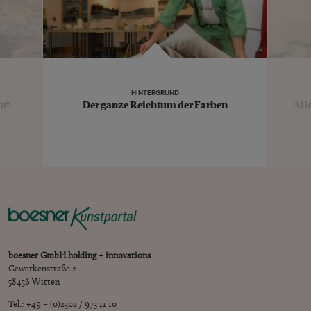
HINTERGRUND
in“
Der ganze Reichtum der Farben
All
boesner GmbH holding + innovations
Gewerkenstraße 2
58456 Witten
Tel.: +49 – (0)2302 / 973 11 10