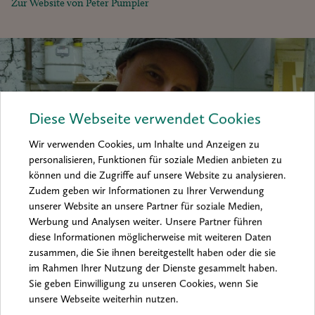
Zur Website von Peter Pumpler
Diese Webseite verwendet Cookies
Wir verwenden Cookies, um Inhalte und Anzeigen zu
personalisieren, Funktionen für soziale Medien anbieten zu
können und die Zugriffe auf unsere Website zu analysieren.
Zudem geben wir Informationen zu Ihrer Verwendung
unserer Website an unsere Partner für soziale Medien,
Werbung und Analysen weiter. Unsere Partner führen
Der dritte Platz beim boesner art award
diese Informationen möglicherweise mit weiteren Daten
2012 ging an Peter Pumpler
zusammen, die Sie ihnen bereitgestellt haben oder die sie
Copyright: Peter Pumpler
im Rahmen Ihrer Nutzung der Dienste gesammelt haben.
Sie geben Einwilligung zu unseren Cookies, wenn Sie
unsere Webseite weiterhin nutzen.
Die japanische Künstlerin Naho Kawabe überzeugte die Jury mit