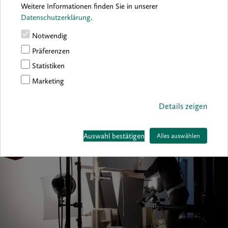
Weitere Informationen finden Sie in unserer
ihrer ungewöhnlichen Arbeit „Sealed“, bei der Holzkohlestaub und
Datenschutzerklärung
.
Licht zum Einsatz kommen. Ihre Arbeit wird mit einem
Sonderpreis über 1500 Euro ausgezeichnet. Installationen von
Notwendig
Kawabe waren 2012 in Osaka (Port Gallery T) und in Hamburg
(Kunsthaus und FRISE, mit The BeetoBee Net) zu sehen.
Präferenzen
Statistiken
Zur Website von Naho Kawabe
Marketing
Details zeigen
Auswahl bestätigen
Alles auswählen