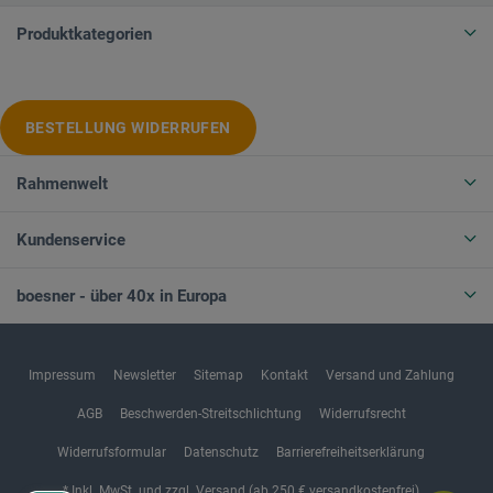
Produktkategorien
BESTELLUNG WIDERRUFEN
Rahmenwelt
Kundenservice
boesner - über 40x in Europa
Impressum
Newsletter
Sitemap
Kontakt
Versand und Zahlung
AGB
Beschwerden-Streitschlichtung
Widerrufsrecht
Widerrufsformular
Datenschutz
Barrierefreiheitserklärung
* Inkl. MwSt. und zzgl. Versand (ab 250 € versandkostenfrei)