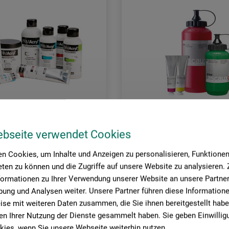
ebseite verwendet Cookies
n Cookies, um Inhalte und Anzeigen zu personalisieren, Funktionen 
Lascaux
ten zu können und die Zugriffe auf unsere Website zu analysieren
 Professional Feinste
Artist Künstler-Acrylfarbe
formationen zu Ihrer Verwendung unserer Website an unsere Partner 
-Acrylfarbe
ung und Analysen weiter. Unsere Partner führen diese Information
se mit weiteren Daten zusammen, die Sie ihnen bereitgestellt habe
45
11,15
n Ihrer Nutzung der Dienste gesammelt haben. Sie geben Einwillig
*
*
EUR
ab
EUR
ies, wenn Sie unsere Webseite weiterhin nutzen.