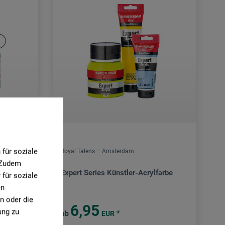
für soziale
Royal Talens – Amsterdam
. Zudem
Expert Series Künstler-Acrylfarbe
für soziale
en
n oder die
6,95
ung zu
*
ab
EUR