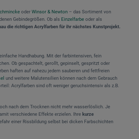
chmincke
oder
Winsor & Newton
– das Sortiment von
hiedenen Gebindegrößen. Ob als
Einzelfarbe
oder als
au die richtigen Acrylfarben für ihr nächstes Kunstprojekt.
 einfache Handhabung. Mit der farbintensiven, fein
en. Ob gespachtelt, gerollt, gepinselt, gespritzt oder
rben haften auf nahezu jedem sauberen und fettfreien
sel
und weitere Malutensilien können nach dem Gebrauch
teil: Acrylfarben sind oft weniger geruchsintensiv als z.B.
och nach dem Trocknen nicht mehr wasserlöslich. Je
mit verschiedene Effekte erzielen. Ihre
kurze
Gefahr einer Rissbildung selbst bei dicken Farbschichten