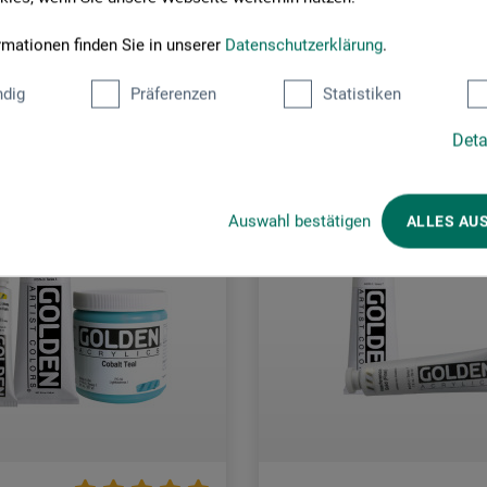
6 EUR / (netto: 178,87 EUR)
1 l = 247,78 EUR / (netto: 208,22 EU
rmationen finden Sie in unserer
Datenschutzerklärung
.
rsandkosten
zzgl. Versandkosten
dig
Präferenzen
Statistiken
Deta
Auswahl bestätigen
ALLES AU