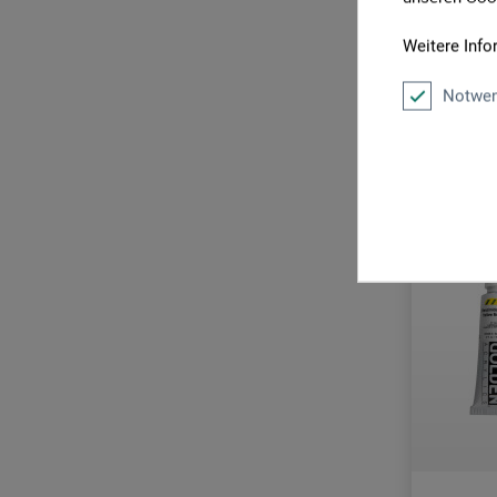
1 l = 212,8
Weitere Info
zzgl. Ve
Notwen