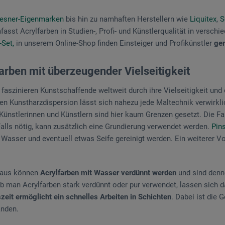
esner-Eigenmarken
bis hin zu namhaften Herstellern wie
Liquitex
,
S
asst Acrylfarben in Studien-, Profi- und Künstlerqualität in versc
-Set,
in unserem Online-Shop finden Einsteiger und Profikünstler
gen
Farben mit überzeugender Vielseitigkeit
 faszinieren Kunstschaffende weltweit durch ihre Vielseitigkeit und
en Kunstharzdispersion lässt sich nahezu jede Maltechnik verwirklich
Künstlerinnen und Künstlern sind hier kaum Grenzen gesetzt. Die Fa
alls nötig, kann zusätzlich eine Grundierung verwendet werden.
Pin
 Wasser und eventuell etwas Seife gereinigt werden. Ein weiterer Vor
naus können
Acrylfarben mit Wasser verdünnt werden
und sind denn
 man Acrylfarben stark verdünnt oder pur verwendet, lassen sich da
eit ermöglicht ein schnelles Arbeiten in Schichten
. Dabei ist die 
nden.