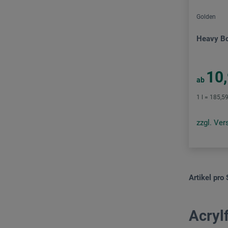
Golden
Heavy Bo
10
ab
1 l = 185,5
zzgl. Ve
Artikel pro 
Acryl