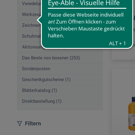
Veredelungstechniken (83)
Werkzeuge (167)
27,4
Zeichnen (580)
1 l = 232,2
Schulmaterial (195)
zzgl. Ve
Aktionsangebote (29)
Das Beste von boesner (253)
Sonderposten
Geschenkgutscheine (1)
Blätterkatalog (1)
Direktbestellung (1)
Filtern