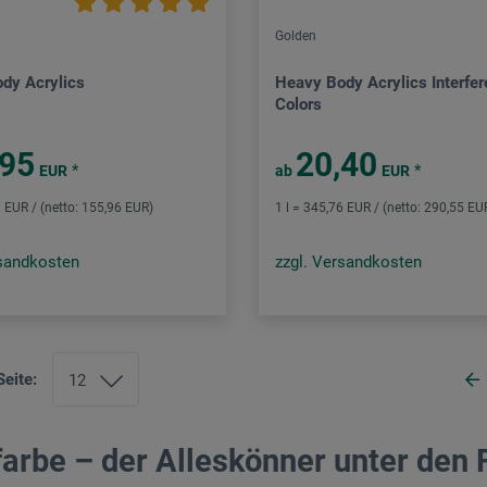
Golden
dy Acrylics
Heavy Body Acrylics Interfe
Colors
,95
20,40
*
*
EUR
ab
EUR
9 EUR / (netto: 155,96 EUR)
1 l = 345,76 EUR / (netto: 290,55 EU
rsandkosten
zzgl. Versandkosten
Seite:
farbe – der Alleskönner unter den