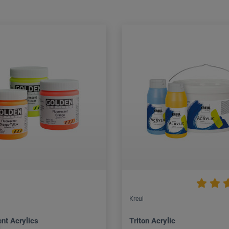
Kreul
nt Acrylics
Triton Acrylic