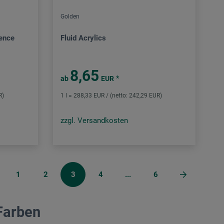
Golden
rence
Fluid Acrylics
8,65
*
ab
EUR
R)
1 l = 288,33 EUR / (netto: 242,29 EUR)
zzgl. Versandkosten
1
2
3
4
...
6
 Farben