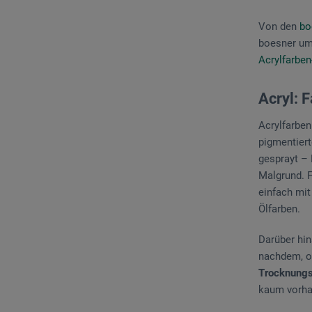
Von den
bo
boesner umf
Acrylfarben
Acryl: 
Acrylfarben
pigmentiert
gesprayt – 
Malgrund. F
einfach mit
Ölfarben.
Darüber hi
nachdem, ob
Trocknungsz
kaum vorha