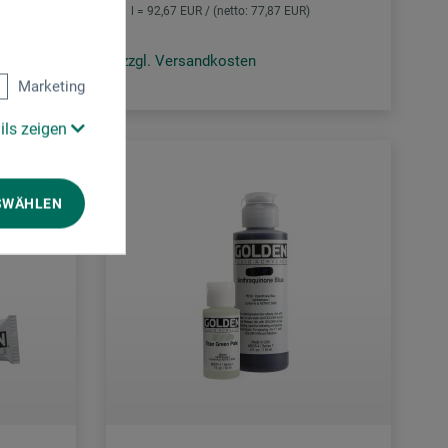
R)
1 l = 92,67 EUR / (netto: 77,87 EUR)
zzgl. Versandkosten
Marketing
ils zeigen
SWÄHLEN