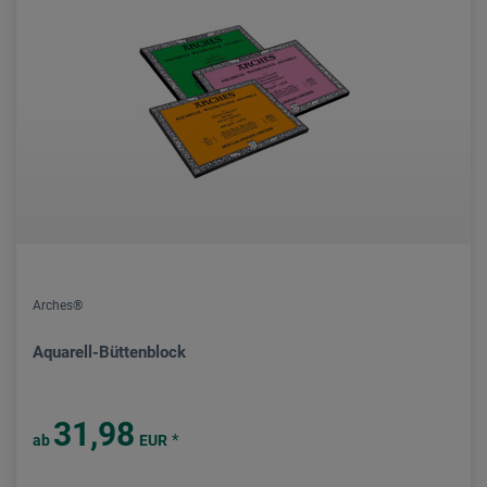
Arches®
Aquarell-Büttenblock
31,98
*
ab
EUR