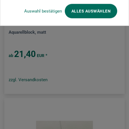
Auswahl bestätigen
ALLES AUSWÄHLEN
Guardi Artistico Aquarello
Aquarellblock, matt
21,40
*
ab
EUR
zzgl. Versandkosten