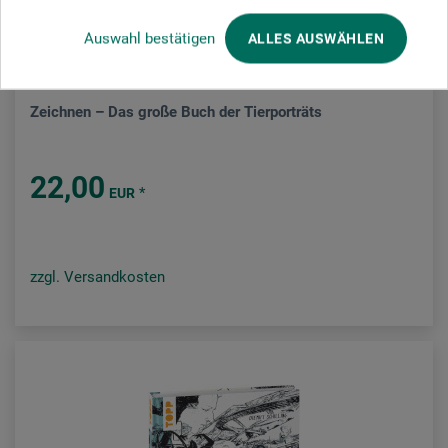
Auswahl bestätigen
ALLES AUSWÄHLEN
Edition Michael Fischer
Zeichnen – Das große Buch der Tierporträts
22,00
*
EUR
zzgl. Versandkosten