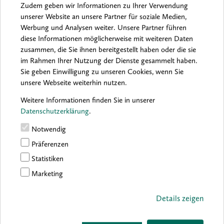
Zudem geben wir Informationen zu Ihrer Verwendung
unserer Website an unsere Partner für soziale Medien,
Werbung und Analysen weiter. Unsere Partner führen
Archiv:
2026
2025
2024
2023
2022
2021
diese Informationen möglicherweise mit weiteren Daten
2020
2019
2018
2017
2016
zusammen, die Sie ihnen bereitgestellt haben oder die sie
im Rahmen Ihrer Nutzung der Dienste gesammelt haben.
Sie geben Einwilligung zu unseren Cookies, wenn Sie
unsere Webseite weiterhin nutzen.
Sorry, no results were found.
Weitere Informationen finden Sie in unserer
Datenschutzerklärung
.
Notwendig
Präferenzen
Statistiken
Marketing
Details zeigen
boesner GmbH holding + innovations