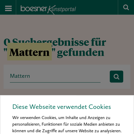
0 Suchergebnisse für
"
Mattern
" gefunden
Search
for:
Rubrik:
Ausstellung
baa 2012
baa 2014
Diese Webseite verwendet Cookies
boesner art award
Buchtipp
Hintergrund
Interview
Wir verwenden Cookies, um Inhalte und Anzeigen zu
Kolumne
Kunst & Künstler
Material & Inspiration
personalisieren, Funktionen für soziale Medien anbieten zu
können und die Zugriffe auf unsere Website zu analysieren.
Materialkunde
Mein Material
News
Porträt
Praxis