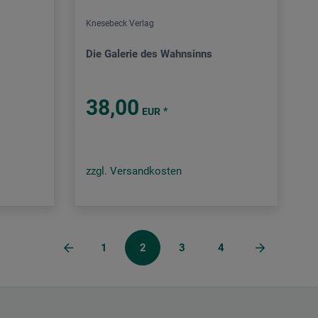
Knesebeck Verlag
Die Galerie des Wahnsinns
38,00
*
EUR
zzgl. Versandkosten
1
2
3
4