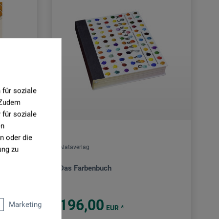
für soziale
. Zudem
für soziale
en
n oder die
Alataverlag
ung zu
Das Farbenbuch
196,00
Marketing
*
EUR