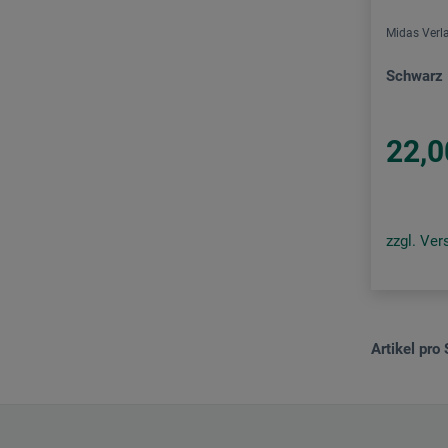
Tempo Verlag
Midas Verl
Tentare Verlag
Schwarz
Transcript Verlag
UTB
22,0
Verlag C. H. Beck
Verlag Hermann Schmidt
Verlag Klaus Wagenbach
zzgl. Ve
Verlag Scheidegger & Spiess
wbg Theiss
Artikel pro 