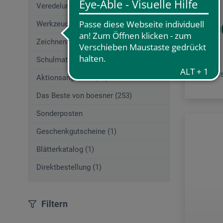
Veredelungstechniken (83)
Werkzeuge (167)
38,0
Zeichnen (580)
Schulmaterial (195)
zzgl. Ve
Aktionsangebote (29)
Das Beste von boesner (253)
Sonderposten
Geschenkgutscheine (1)
Blätterkatalog (1)
Direktbestellung (1)
Filtern