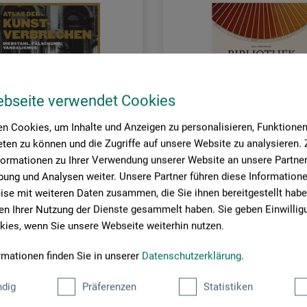
ebseite verwendet Cookies
n Cookies, um Inhalte und Anzeigen zu personalisieren, Funktionen 
ten zu können und die Zugriffe auf unsere Website zu analysieren
formationen zu Ihrer Verwendung unserer Website an unsere Partner 
ung und Analysen weiter. Unsere Partner führen diese Information
se mit weiteren Daten zusammen, die Sie ihnen bereitgestellt habe
lag
Haupt Verlag
n Ihrer Nutzung der Dienste gesammelt haben. Sie geben Einwillig
ies, wenn Sie unsere Webseite weiterhin nutzen.
r Kunstverbrechen
Bibliothek der Farben
rmationen finden Sie in unserer
Datenschutzerklärung
.
0
38,00
dig
Präferenzen
Statistiken
*
*
EUR
EUR