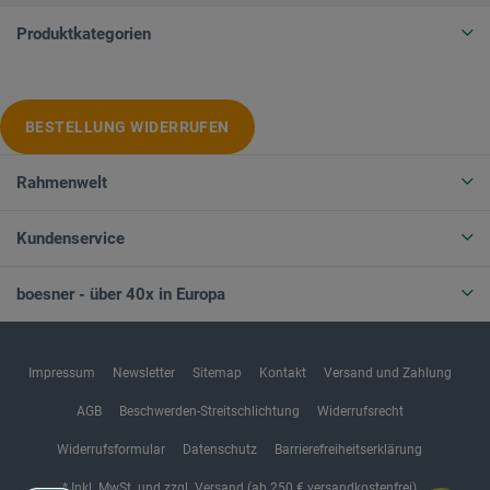
Produktkategorien
BESTELLUNG WIDERRUFEN
Rahmenwelt
Kundenservice
boesner - über 40x in Europa
Impressum
Newsletter
Sitemap
Kontakt
Versand und Zahlung
AGB
Beschwerden-Streitschlichtung
Widerrufsrecht
Widerrufsformular
Datenschutz
Barrierefreiheitserklärung
* Inkl. MwSt. und zzgl. Versand (ab 250 € versandkostenfrei)