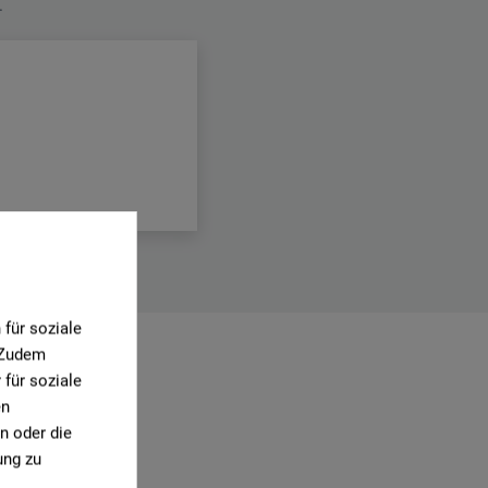
.
für soziale
. Zudem
für soziale
0)
en
n oder die
ung zu