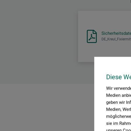
Sicherheitsdat
DE_Kreul_Fixiermit
Diese W
Wir verwende
Medien anbie
geben wir In
P
Medien, Werb
möglicherwei
sie im Rahme
unseren Cook