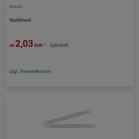
Rumold
Stahllineal
2,03
*
2,35 EUR
ab
EUR
zzgl. Versandkosten