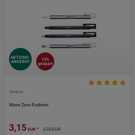
AKTIONS-
15%
ANGEBOT
gespart
Tombow
Mono Zero Radierer
3,15
*
3,70 EUR
EUR