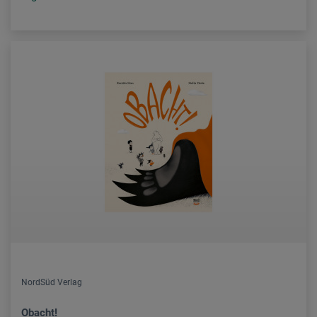
NordSüd Verlag
Obacht!