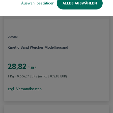
Auswahl bestätigen
ALLES AUSWÄHLEN
boesner
Kinetic Sand Weicher Modelliersand
28,82
*
EUR
1 Kg = 9.606,67 EUR / (netto: 8.072,83 EUR)
zzgl. Versandkosten