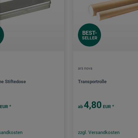
BEST-
R
SELLER
ars nova
he Stiftedose
Transportrolle
4,80
*
*
EUR
ab
EUR
rsandkosten
zzgl. Versandkosten