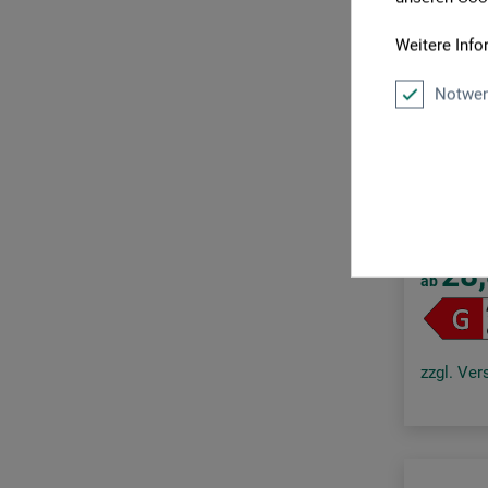
Thor
True-Light®
Weitere Info
Wenko
Notwen
True-Light
Leuchtsto
28
ab
zzgl. Ve