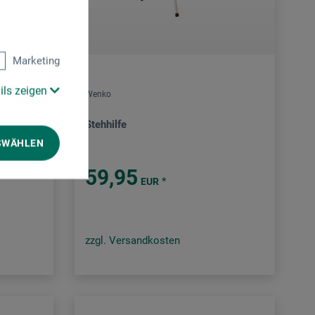
Marketing
ils zeigen
Wenko
Stehhilfe
SWÄHLEN
59,95
*
EUR
zzgl. Versandkosten