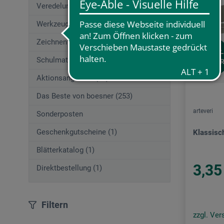
Veredelungstechniken (83)
Werkzeuge (167)
Zeichnen (580)
BEST-
Schulmaterial (195)
SELLE
Aktionsangebote (29)
Das Beste von boesner (253)
arteveri
Sonderposten
Geschenkgutscheine (1)
Klassisc
Blätterkatalog (1)
3,35
Direktbestellung (1)
Filtern
zzgl. Ve