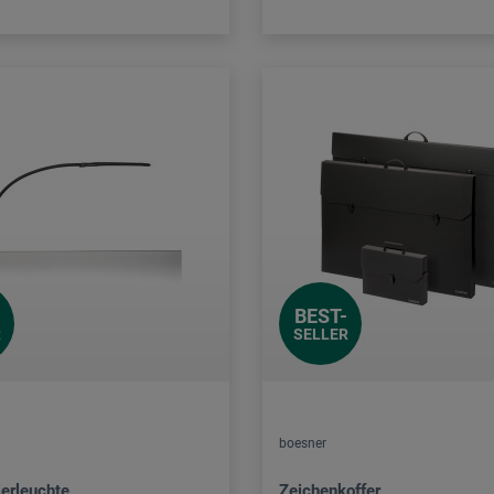
BEST-
R
SELLER
boesner
ierleuchte
Zeichenkoffer