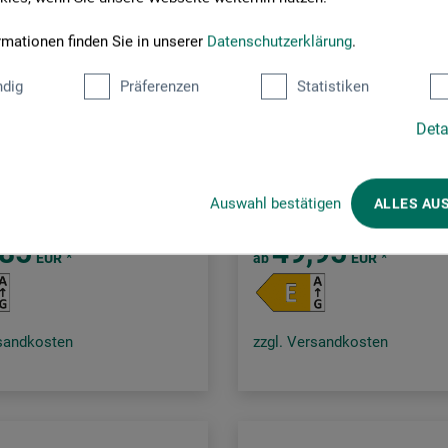
rmationen finden Sie in unserer
Datenschutzerklärung
.
dig
Präferenzen
Statistiken
Deta
®
True-Light®
ffröhre
LED-Röhre
Auswahl bestätigen
ALLES AU
,85
49,95
*
*
EUR
ab
EUR
rsandkosten
zzgl. Versandkosten