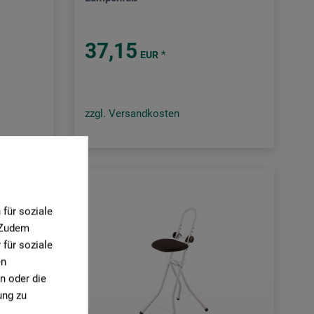
37,15
*
EUR
zzgl. Versandkosten
für soziale
. Zudem
für soziale
en
n oder die
ung zu