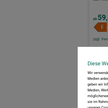
Daylight
Exacompta
59
ab
Fome
Kunst & Papier
zzgl. Ve
LOQI
magnetoplan
Mapac
Diese W
Phoebe
Wir verwende
Prat
Medien anbie
Rumold
geben wir In
Medien, Werb
studio designs
möglicherwei
Tatonka
sie im Rahme
unseren Cook