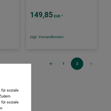
149,85
*
EUR
zzgl. Versandkosten
1
2
für soziale
. Zudem
für soziale
en