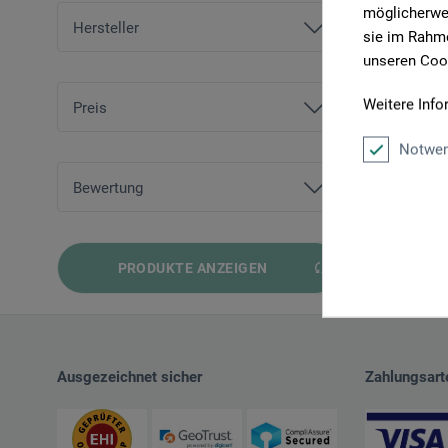
möglicherwei
Hersteller
sie im Rahme
unseren Cook
ars nova
Weitere Info
boesner
Preis
Notwen
von
38,95 EUR
bis
1178,00 EUR
Bewertung
und mehr
PRODUKTE ANZEIGEN
und mehr
und mehr
und mehr
Ausgezeichnet sicher
Zahlungsart