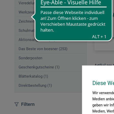
Veredelungstechniken (83)
Werkzeuge (167)
76,5
Zeichnen (580)
Schulmaterial (195)
zzgl. Ve
Aktionsangebote (29)
Das Beste von boesner (253)
Sonderposten
Artikel pro 
Geschenkgutscheine (1)
Blätterkatalog (1)
Diese W
Direktbestellung (1)
Wir verwende
Medien anbie
Filtern
geben wir In
Medien, Werb