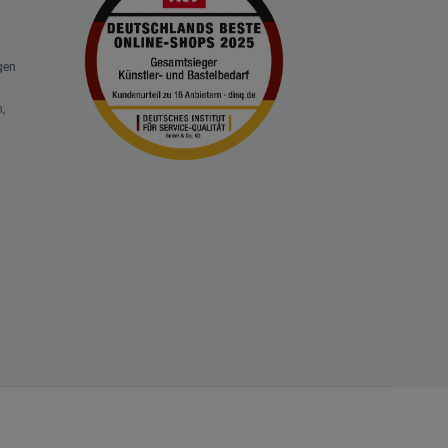
gen
,