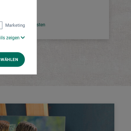
*
EUR
zzgl. Versandkosten
Marketing
ils zeigen
SWÄHLEN