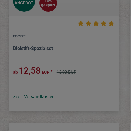
10%
ANGEBOT
gespart
boesner
Bleistift-Spezialset
12,58
*
13,98 EUR
ab
EUR
zzgl. Versandkosten