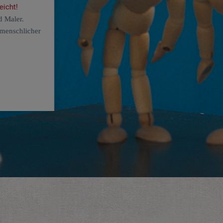
eicht!
d Maler.
 menschlicher