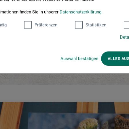
*
4,25 EUR
ab
EUR
1 l = 3,92 EUR / (netto: 3,29 EUR)
rmationen finden Sie in unserer
Datenschutzerklärung
.
zzgl. Versandkosten
dig
Präferenzen
Statistiken
Deta
Auswahl bestätigen
ALLES AU