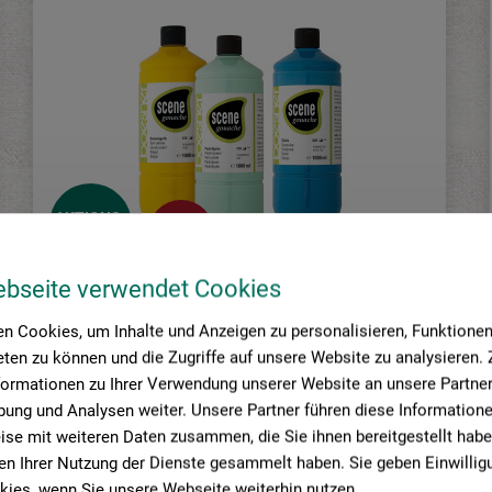
AKTIONS-
10%
ANGEBOT
gespart
ebseite verwendet Cookies
n Cookies, um Inhalte und Anzeigen zu personalisieren, Funktionen 
ten zu können und die Zugriffe auf unsere Website zu analysieren
boesner
formationen zu Ihrer Verwendung unserer Website an unsere Partner 
Scene Gouache
ung und Analysen weiter. Unsere Partner führen diese Information
se mit weiteren Daten zusammen, die Sie ihnen bereitgestellt habe
n Ihrer Nutzung der Dienste gesammelt haben. Sie geben Einwillig
3,92
ies, wenn Sie unsere Webseite weiterhin nutzen.