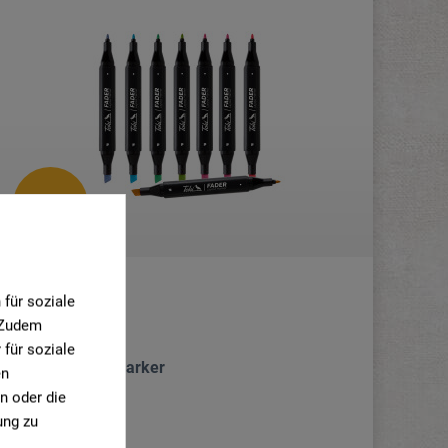
NEU
für soziale
. Zudem
Toki
für soziale
Fader Layout Marker
en
n oder die
ung zu
1,95